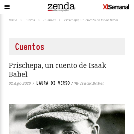
Inicio
>
Libros
>
Cuentos
>
Prischepa, un cuento de Isaak Babel
Cuentos
Prischepa, un cuento de Isaak
Babel
LAURA DI VERSO
02 Ago 2020
/
/
Isaak Babel