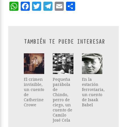
WhatsApp
Facebook
Twitter
Telegram
Email
Compartir
TAMBIÉN TE PUEDE INTERESAR
El crimen
Pequeña
En la
invisible,
parábola
estación
un cuento
de
ferroviaria,
de
Chindo,
un cuento
Catherine
perro de
de Isaak
Crowe
ciego, un
Babel
cuento de
Camilo
José Cela