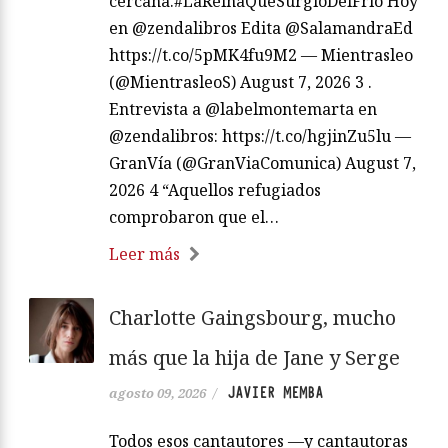
cercana.#LaReinaQueSurgióDelFrío Hoy
en @zendalibros Edita @SalamandraEd
https://t.co/5pMK4fu9M2 — Mientrasleo
(@MientrasleoS) August 7, 2026 3 .
Entrevista a @labelmontemarta en
@zendalibros: https://t.co/hgjinZu5lu —
GranVía (@GranViaComunica) August 7,
2026 4 “Aquellos refugiados
comprobaron que el…
Leer más
Charlotte Gaingsbourg, mucho
más que la hija de Jane y Serge
JAVIER MEMBA
agosto 09, 2026
/
Todos esos cantautores —y cantautoras