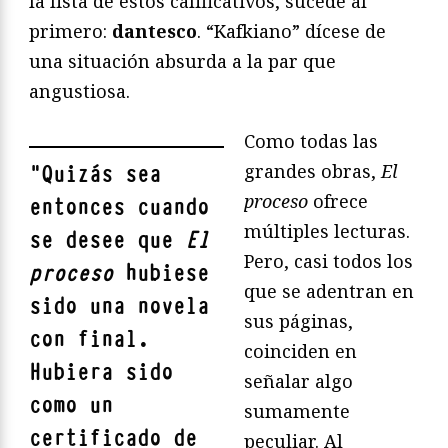
la lista de estos calificativos, sucede al
primero:
dantesco
. “Kafkiano” dícese de
una situación absurda a la par que
angustiosa.
Como todas las
grandes obras,
El
"
Quizás sea
proceso
ofrece
entonces cuando
múltiples lecturas.
se desee que
El
Pero, casi todos los
proceso
hubiese
que se adentran en
sido una novela
sus páginas,
con final.
coinciden en
Hubiera sido
señalar algo
como un
sumamente
certificado de
peculiar. Al