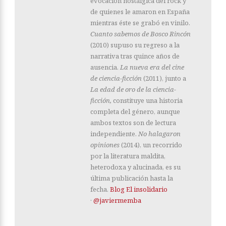
evocación nostálgica del rock y
de quienes le amaron en España
mientras éste se grabó en vinilo.
Cuanto sabemos de Bosco Rincón
(2010) supuso su regreso a la
narrativa tras quince años de
ausencia.
La nueva era del cine
de ciencia-ficción
(2011), junto a
La edad de oro de la ciencia-
ficción,
constituye una historia
completa del género, aunque
ambos textos son de lectura
independiente.
No halagaron
opiniones
(2014), un recorrido
por la literatura maldita,
heterodoxa y alucinada, es su
última publicación hasta la
fecha.
Blog El insolidario
·
@javiermemba