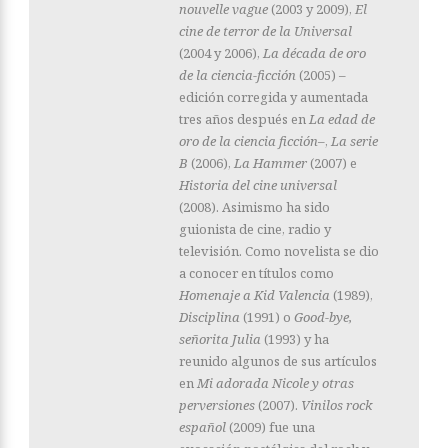
nouvelle vague
(2003 y 2009),
El
cine de terror de la Universal
(2004 y 2006),
La década de oro
de la ciencia-ficción
(2005) –
edición corregida y aumentada
tres años después en
La edad de
oro de la ciencia ficción–
,
La serie
B
(2006),
La Hammer
(2007) e
Historia del cine universal
(2008). Asimismo ha sido
guionista de cine, radio y
televisión. Como novelista se dio
a conocer en títulos como
Homenaje a Kid Valencia
(1989),
Disciplina
(1991) o
Good-bye,
señorita Julia
(1993) y ha
reunido algunos de sus artículos
en
Mi adorada Nicole y otras
perversiones
(2007).
Vinilos rock
español
(2009) fue una