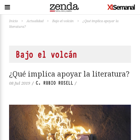
Inicio
>
Actualidad
>
Bajo el volcán
>
¿Qué implica apoyar la
literatura?
Bajo el volcán
¿Qué implica apoyar la literatura?
C. RUBIO ROSELL
08 Jul 2019
/
/