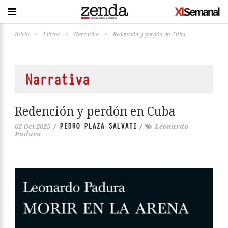
Inicio
>
Libros
>
Narrativa
>
Redención y perdón en Cuba
Narrativa
Redención y perdón en Cuba
PEDRO PLAZA SALVATI
02 Oct 2025
/
/
Leonardo
Padura