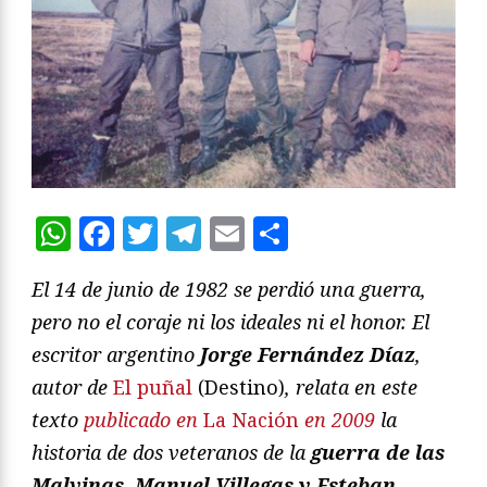
WhatsApp
Facebook
Twitter
Telegram
Email
Compartir
El 14 de junio de 1982 se perdió una guerra,
pero no el coraje ni los ideales ni el honor. El
escritor argentino
Jorge Fernández Díaz
,
autor de
El puñal
(Destino)
, relata en este
texto
publicado en
La Nación
en 2009
la
historia de dos veteranos de la
guerra de las
Malvinas
,
Manuel Villegas y Esteban