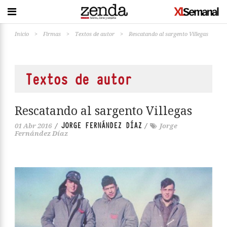
Inicio
>
Firmas
>
Textos de autor
>
Rescatando al sargento Villegas
Textos de autor
Rescatando al sargento Villegas
JORGE FERNÁNDEZ DÍAZ
01 Abr 2016
/
/
Jorge
Fernández Díaz