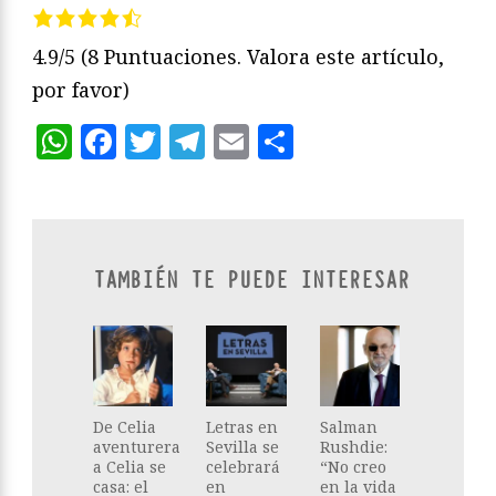
4.9/5
(8 Puntuaciones. Valora este artículo,
por favor)
WhatsApp
Facebook
Twitter
Telegram
Email
Compartir
TAMBIÉN TE PUEDE INTERESAR
De Celia
Letras en
Salman
aventurera
Sevilla se
Rushdie:
a Celia se
celebrará
“No creo
casa: el
en
en la vida