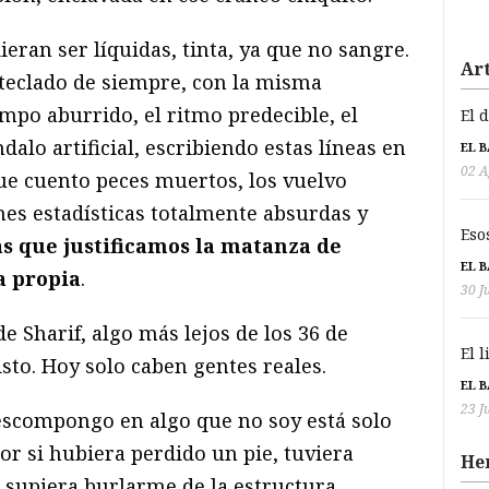
ieran ser líquidas, tinta, ya que no sangre.
Art
 teclado de siempre, con la misma
mpo aburrido, el ritmo predecible, el
El 
ndalo artificial, escribiendo estas líneas en
EL 
02 A
ue cuento peces muertos, los vuelvo
es estadísticas totalmente absurdas y
Eso
as que justificamos la matanza de
EL 
a propia
.
30 J
de Sharif, algo más lejos de los 36 de
El 
sto. Hoy solo caben gentes reales.
EL 
23 J
escompongo en algo que no soy está solo
or si hubiera perdido un pie, tuviera
He
 supiera burlarme de la estructura