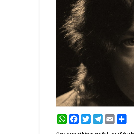
WhatsApp
Facebook
Twitter
Teleg
Ema
C