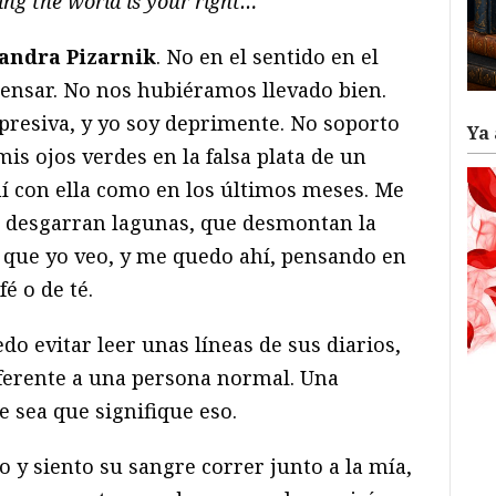
ing the world is your right…
jandra Pizarnik
. No en el sentido en el
nsar. No nos hubiéramos llevado bien.
presiva, y yo soy deprimente. No soporto
Ya 
mis ojos verdes en la falsa plata de un
mí con ella como en los últimos meses. Me
 desgarran lagunas, que desmontan la
 que yo veo, y me quedo ahí, pensando en
fé o de té.
o evitar leer unas líneas de sus diarios,
ferente a una persona normal. Una
ue sea que signifique eso.
 y siento su sangre correr junto a la mía,