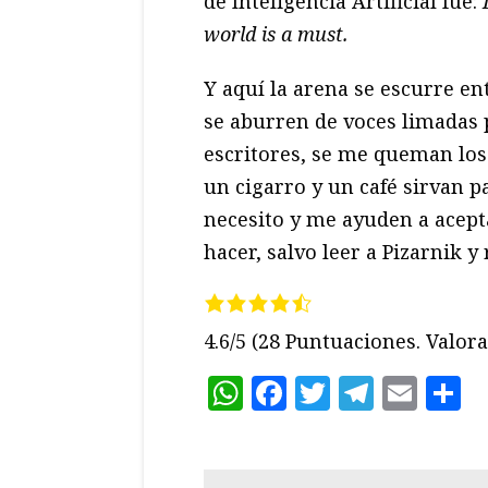
de Inteligencia Artificial fue:
world is a must.
Y aquí la arena se escurre ent
se aburren de voces limadas p
escritores, se me queman los 
un cigarro y un café sirvan 
necesito y me ayuden a acept
hacer, salvo leer a Pizarnik y
4.6/5
(28 Puntuaciones. Valora 
WhatsApp
Facebook
Twitter
Teleg
Ema
C