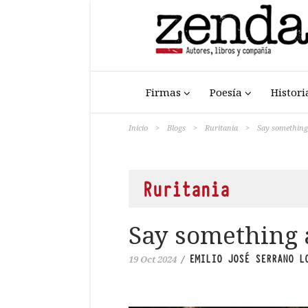
Firmas
Poesía
Histori
Inicio
>
Blogs
>
Ruritania
>
Say something
Ruritania
Say something 
EMILIO JOSÉ SERRANO L
19 Oct 2024
/