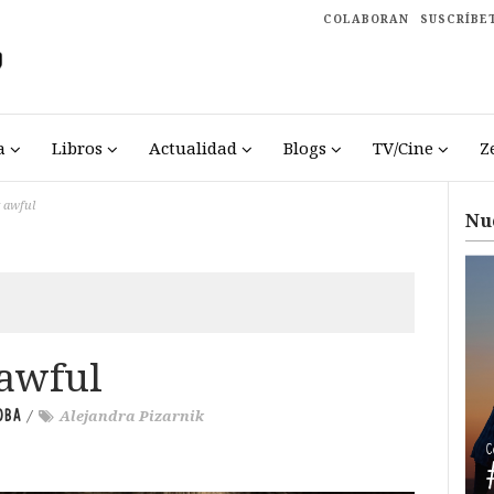
COLABORAN
SUSCRÍBE
a
Libros
Actualidad
Blogs
TV/Cine
Z
 awful
Nu
awful
OBA
/
Alejandra Pizarnik