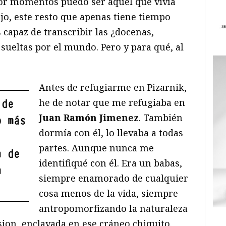
or momentos puedo ser aquel que vivía
ojo, este resto que apenas tiene tiempo
s capaz de transcribir las ¿docenas,
 sueltas por el mundo. Pero y para qué, al
Antes de refugiarme en Pizarnik,
he de notar que me refugiaba en
 de
Juan Ramón Jimenez
. También
o más
dormía con él, lo llevaba a todas
partes. Aunque nunca me
n de
identifiqué con él. Era un babas,
n
siempre enamorado de cualquier
cosa menos de la vida, siempre
antropomorfizando la naturaleza
sion, enclavada en ese cráneo chiquito.