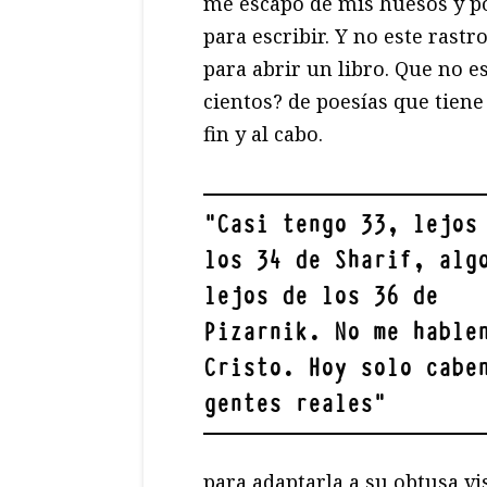
me escapo de mis huesos y p
para escribir. Y no este rastr
para abrir un libro. Que no e
cientos? de poesías que tiene
fin y al cabo.
"
Casi tengo 33, lejos
los 34 de Sharif, alg
lejos de los 36 de
Pizarnik. No me hable
Cristo. Hoy solo cabe
gentes reales
"
para adaptarla a su obtusa vi