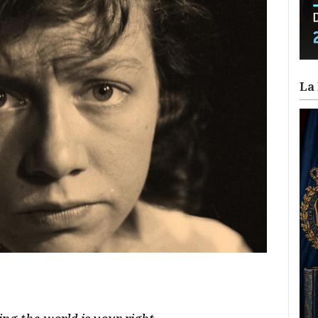
La 
ram
il
ompartir