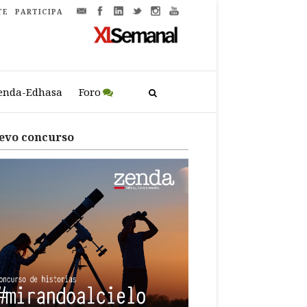
TE
PARTICIPA
enda-Edhasa
Foro
evo concurso