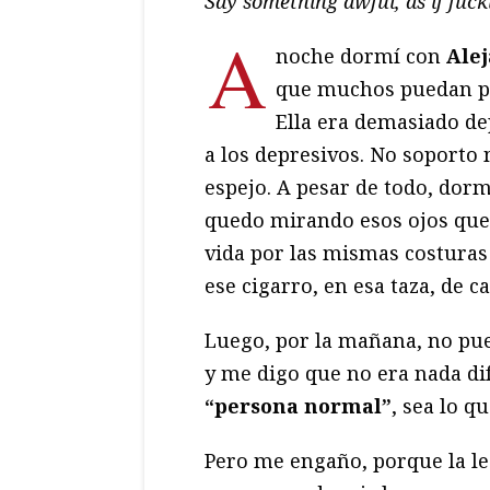
Say something awful, as if fuck
A
noche dormí con
Ale
que muchos puedan pe
Ella era demasiado de
a los depresivos. No soporto 
espejo. A pesar de todo, dor
quedo mirando esos ojos que
vida por las mismas costuras
ese cigarro, en esa taza, de ca
Luego, por la mañana, no pued
y me digo que no era nada di
“persona normal”
, sea lo q
Pero me engaño, porque la leo