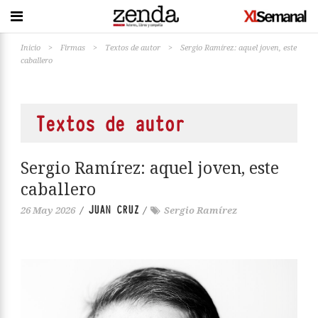
Inicio
>
Firmas
>
Textos de autor
>
Sergio Ramírez: aquel joven, este
caballero
Textos de autor
Sergio Ramírez: aquel joven, este
caballero
JUAN CRUZ
26 May 2026
/
/
Sergio Ramírez