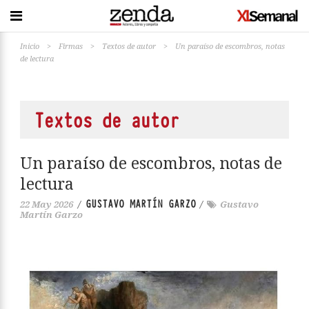
Inicio
>
Firmas
>
Textos de autor
>
Un paraíso de escombros, notas
de lectura
Textos de autor
Un paraíso de escombros, notas de
lectura
GUSTAVO MARTÍN GARZO
22 May 2026
/
/
Gustavo
Martín Garzo