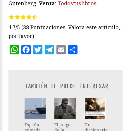
Gutenberg.
Venta
:
Todostuslibros
.
4.7/5
(38 Puntuaciones. Valora este artículo,
por favor)
WhatsApp
Facebook
Twitter
Telegram
Email
Compartir
TAMBIÉN TE PUEDE INTERESAR
España
El juego
Un
enojada
de la
diccionario