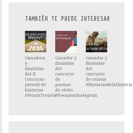
TAMBIÉN TE PUEDE INTERESAR
Ganadora
Ganador y
Ganador y
y
finalistas
finalistas
finalistas
del
del
del II
concurso
concurso
Concurso
de
de relatos
juvenil de
poemas
#HistoriasdelaHistoria
historias
de otoño
#VeinteTreinta
#PoesíaenInstagram