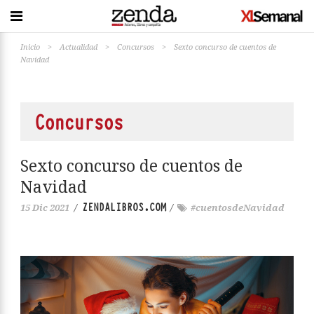
Inicio
>
Actualidad
>
Concursos
>
Sexto concurso de cuentos de
Navidad
Concursos
Sexto concurso de cuentos de
Navidad
ZENDALIBROS.COM
15 Dic 2021
/
/
#cuentosdeNavidad