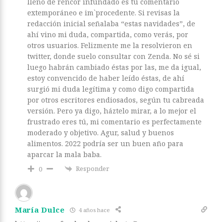
lleno de rencor infundado es tu comentario
extemporáneo e im`procedente. Si revisas la
redacción inicial señalaba “estas navidades”, de
ahí vino mi duda, compartida, como verás, por
otros usuarios. Felizmente me la resolvieron en
twitter, donde suelo consultar con Zenda. No sé si
luego habrán cambiado éstas por las, me da igual,
estoy convencido de haber leído éstas, de ahí
surgió mi duda legítima y como digo compartida
por otros escritores endiosados, según tu cabreada
versión. Pero ya digo, háztelo mirar, a lo mejor el
frustrado eres tú, mi comentario es perfectamente
moderado y objetivo. Agur, salud y buenos
alimentos. 2022 podría ser un buen año para
aparcar la mala baba.
Responder
0
María Dulce
4 años hace