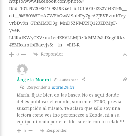
https://www.facebook.com/photo/?
fbid=10159720934169819&set=a.10150406282754819&__
cft__%5B0%5D=AZWFbGw819al4Py7gcA2JEVPvmbTey
vrbDv9n_GTsMM9D3g_MnD5ZNMXNQ123ZDMpF-
yVeK-
LI5RxfKWyCXVzno1ei4EBVLLMJ5z5rMM7s5dZeg6Rkx
4YMIcamtbfBacvJs&__tn__=EH-R
Responder
0
Ángela Noemí
4 años hace
Responder a
María Dulce
María, fijate bien en las bases. No es aquí donde
debés publicar el cuento, sino en el FORO, previa
suscripción al mismo. Te aclaro que sólo soy una
lectora como vos (no pertenezco a Zenda, ni a su
equipo ni nada por el estilo. suerte con tu relato!!!
Responder
0