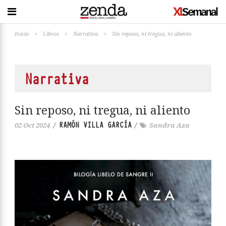
Inicio
>
Libros
>
Narrativa
>
Sin reposo, ni tregua, ni aliento
Narrativa
Sin reposo, ni tregua, ni aliento
RAMÓN VILLA GARCÍA
02 Oct 2024
/
/
Sandra Aza