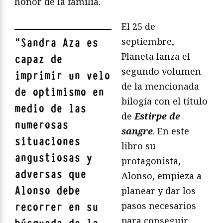
honor de la familia.
El 25 de
septiembre,
"
Sandra Aza es
Planeta lanza el
capaz de
segundo volumen
imprimir un velo
de la mencionada
de optimismo en
bilogía con el título
medio de las
de
Estirpe de
numerosas
sangre
. En este
situaciones
libro su
angustiosas y
protagonista,
adversas que
Alonso, empieza a
Alonso debe
planear y dar los
pasos necesarios
recorrer en su
para conseguir