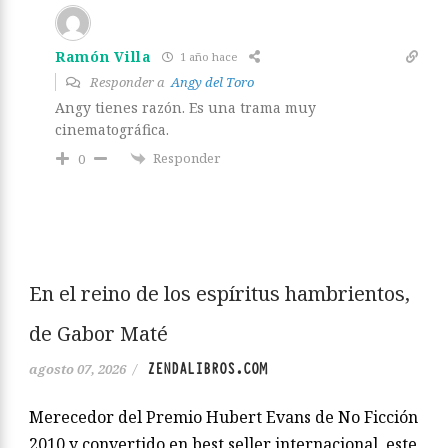
Ramón Villa
1 año hace
Responder a
Angy del Toro
Angy tienes razón. Es una trama muy
cinematográfica.
Responder
0
En el reino de los espíritus hambrientos,
de Gabor Maté
ZENDALIBROS.COM
agosto 07, 2026
/
Merecedor del Premio Hubert Evans de No Ficción
2010 y convertido en best seller internacional, este