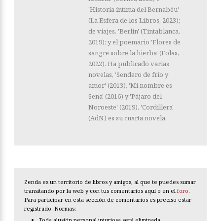
'Historia íntima del Bernabéu'
(La Esfera de los Libros, 2023);
de viajes, 'Berlín' (Tintablanca,
2019); y el poemario 'Flores de
sangre sobre la hierba' (Eolas,
2022). Ha publicado varias
novelas, 'Sendero de frío y
amor' (2013), 'Mi nombre es
Sena' (2016) y 'Pájaro del
Noroeste' (2019). 'Cordillera'
(AdN) es su cuarta novela.
Zenda es un territorio de libros y amigos, al que te puedes sumar
transitando por la web y con tus comentarios aquí o en el
foro
.
Para participar en esta sección de comentarios es preciso estar
registrado. Normas:
Toda alusión personal injuriosa será eliminada.