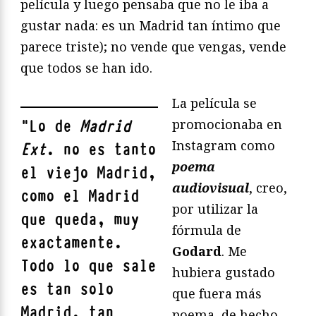
película y luego pensaba que no le iba a
gustar nada: es un Madrid tan íntimo que
parece triste); no vende que vengas, vende
que todos se han ido.
La película se
promocionaba en
"
Lo de
Madrid
Instagram como
Ext
. no es tanto
poema
el viejo Madrid,
audiovisual
, creo,
como el Madrid
por utilizar la
que queda, muy
fórmula de
exactamente.
Godard
. Me
Todo lo que sale
hubiera gustado
es tan solo
que fuera más
Madrid, tan
poema, de hecho.