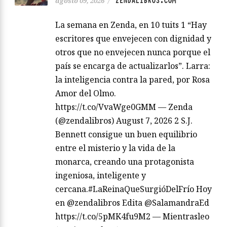
ZENDALIBROS.COM
agosto 09, 2026
/
La semana en Zenda, en 10 tuits 1 “Hay
escritores que envejecen con dignidad y
otros que no envejecen nunca porque el
país se encarga de actualizarlos”. Larra:
la inteligencia contra la pared, por Rosa
Amor del Olmo.
https://t.co/VvaWge0GMM — Zenda
(@zendalibros) August 7, 2026 2 S.J.
Bennett consigue un buen equilibrio
entre el misterio y la vida de la
monarca, creando una protagonista
ingeniosa, inteligente y
cercana.#LaReinaQueSurgióDelFrío Hoy
en @zendalibros Edita @SalamandraEd
https://t.co/5pMK4fu9M2 — Mientrasleo