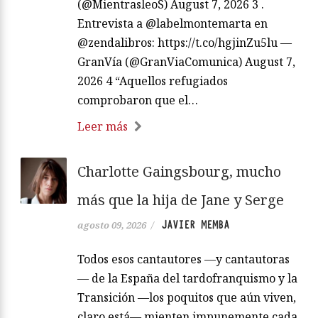
(@MientrasleoS) August 7, 2026 3 .
Entrevista a @labelmontemarta en
@zendalibros: https://t.co/hgjinZu5lu —
GranVía (@GranViaComunica) August 7,
2026 4 “Aquellos refugiados
comprobaron que el…
Leer más
Charlotte Gaingsbourg, mucho
más que la hija de Jane y Serge
JAVIER MEMBA
agosto 09, 2026
/
Todos esos cantautores —y cantautoras
— de la España del tardofranquismo y la
Transición —los poquitos que aún viven,
claro está— mienten impunemente cada