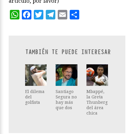
artículo, por favor)
WhatsApp
Facebook
Twitter
Telegram
Email
Compartir
TAMBIÉN TE PUEDE INTERESAR
El dilema
Santiago
Mbappé,
del
Segura no
la Greta
golfista
hay más
Thunberg
que dos
del área
chica