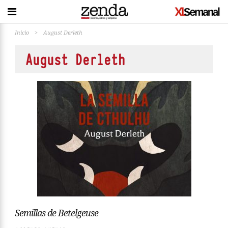
Inicio
>
August Derleth
August Derleth
Semillas de Betelgeuse