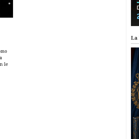
La 
como
a
n le