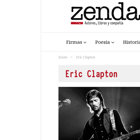
Firmas
Poesía
Histori
Inicio
>
Eric Clapton
Eric Clapton