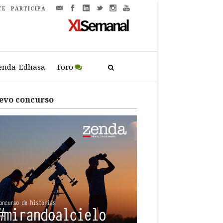
TE
PARTICIPA
enda-Edhasa
Foro
evo concurso