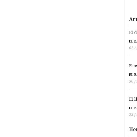
Art
El 
EL 
02 A
Eso
EL 
30 J
El 
EL 
23 J
He