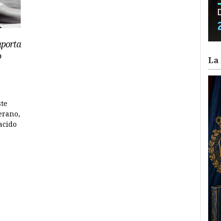
mporta
o
La 
ste
erano,
acido