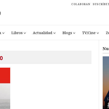
COLABORAN
SUSCRÍBE
a
Libros
Actualidad
Blogs
TV/Cine
Z
Nu
o