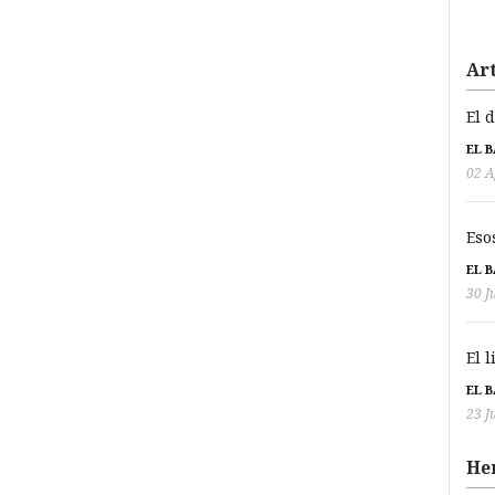
Art
El 
EL 
02 A
Eso
EL 
30 J
El 
EL 
23 J
He