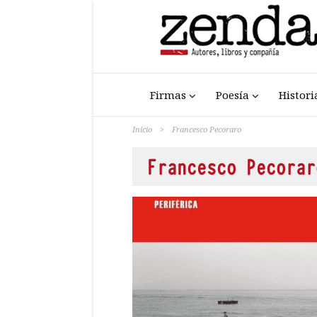
Firmas
Poesía
Histori
Inicio
>
Francesco Pecoraro
Francesco Pecorar