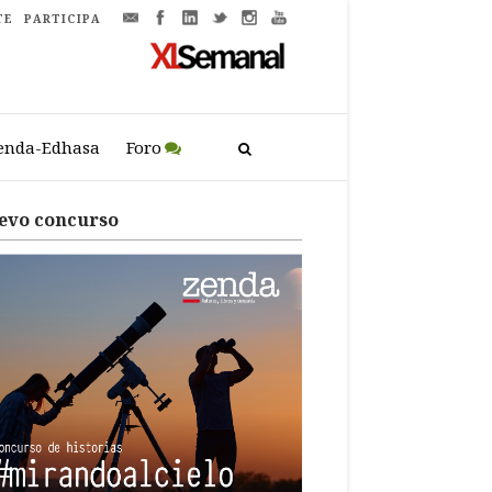
TE
PARTICIPA
enda-Edhasa
Foro
evo concurso