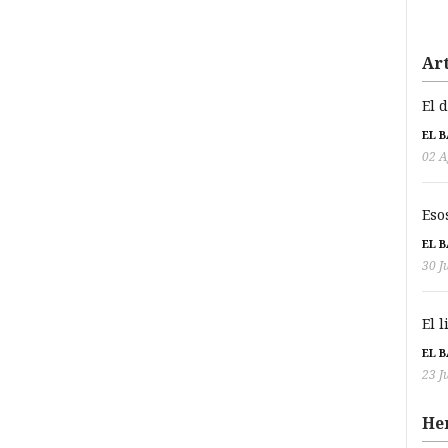
Art
El 
EL 
02 A
Eso
EL 
30 J
El 
EL 
23 J
He