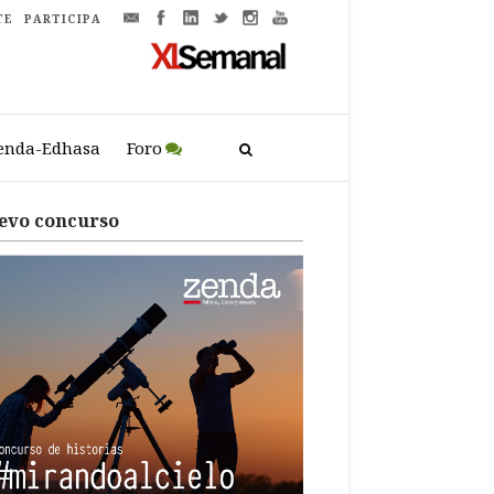
TE
PARTICIPA
enda-Edhasa
Foro
evo concurso