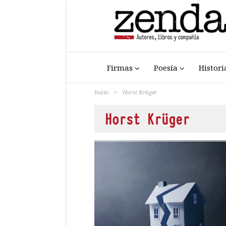
Firmas
Poesía
Histori
Inicio
>
Horst Krüger
Horst Krüger