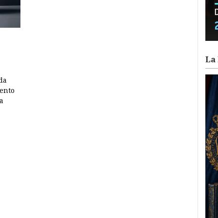
La 
da
iento
a