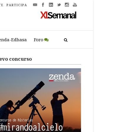
TE
PARTICIPA
enda-Edhasa
Foro
evo concurso