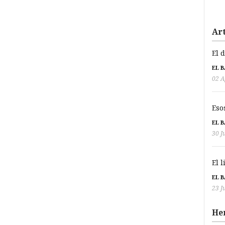
Art
El 
EL 
02 A
Eso
EL 
30 J
El 
EL 
23 J
He