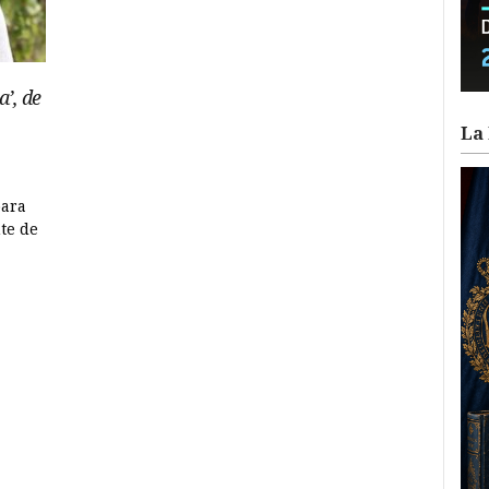
’, de
La 
para
te de