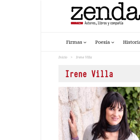
Firmas
Poesía
Histori
Inicio
>
Irene Villa
Irene Villa