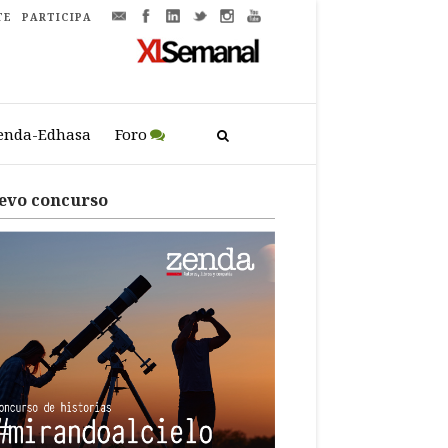
TE
PARTICIPA
enda-Edhasa
Foro
evo concurso