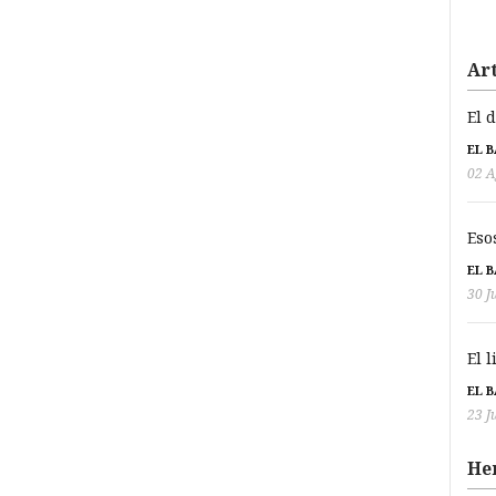
Art
El 
EL 
02 A
Eso
EL 
30 J
El 
EL 
23 J
He