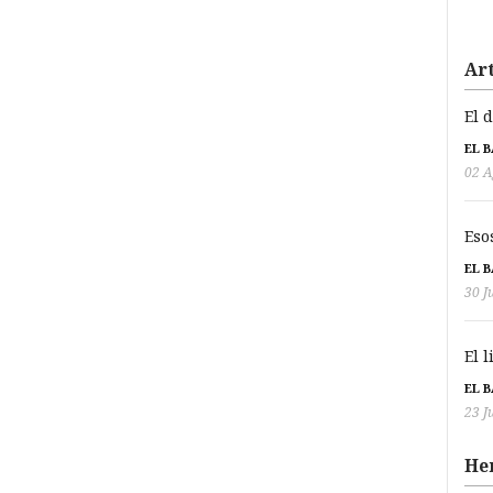
Art
El 
EL 
02 A
Eso
EL 
30 J
El 
EL 
23 J
He