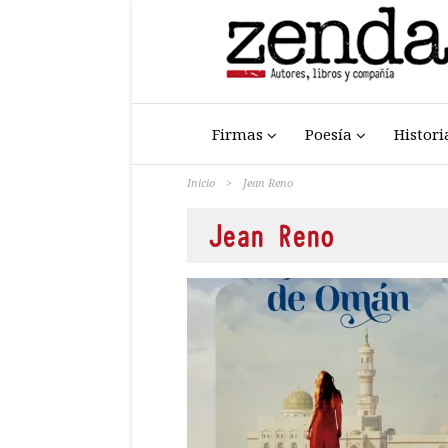
Firmas
Poesía
Histori
Inicio
>
Jean Reno
Jean Reno