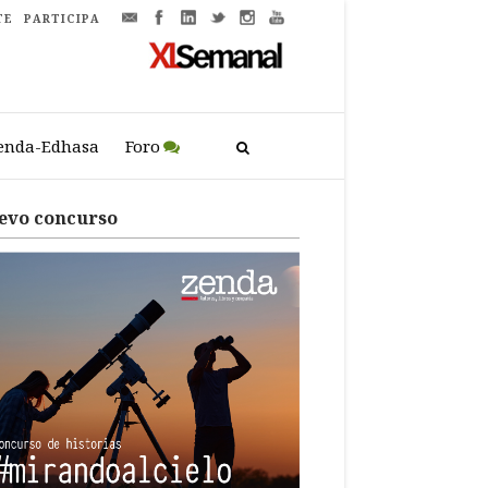
TE
PARTICIPA
enda-Edhasa
Foro
evo concurso