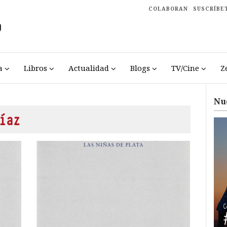
COLABORAN
SUSCRÍBE
a
Libros
Actualidad
Blogs
TV/Cine
Z
Nu
íaz