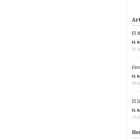
Art
El 
EL 
02 A
Eso
EL 
30 J
El 
EL 
23 J
He