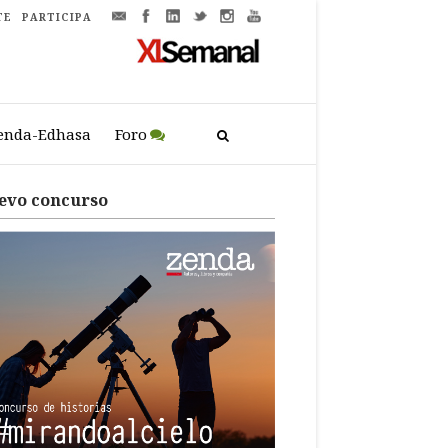
TE
PARTICIPA
enda-Edhasa
Foro
evo concurso