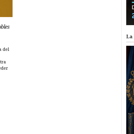
obles
La 
a del
tra
eder