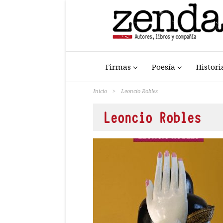
Firmas
Poesía
Histori
Inicio
>
Leoncio Robles
Leoncio Robles