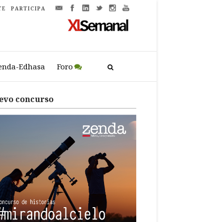
TE
PARTICIPA
enda-Edhasa
Foro
evo concurso