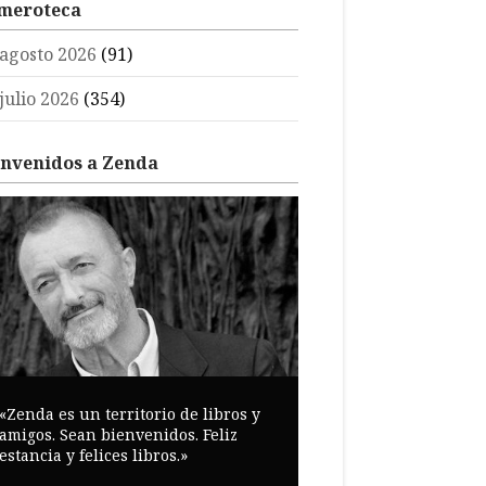
meroteca
agosto 2026
(91)
julio 2026
(354)
envenidos a Zenda
«Zenda es un territorio de libros y
amigos. Sean bienvenidos. Feliz
estancia y felices libros.»