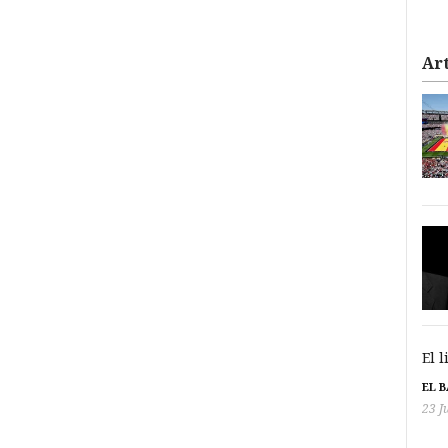
Art
El 
EL 
23 J