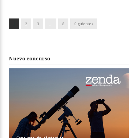
1
2
3
…
8
Siguiente ›
Nuevo concurso