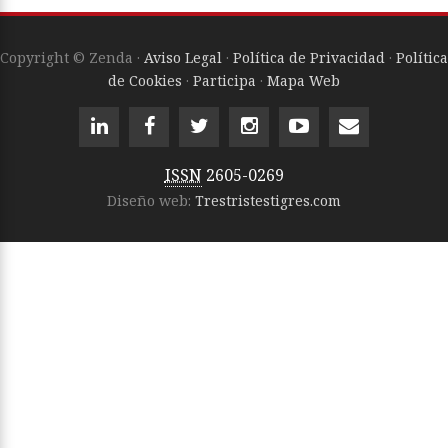
Copyright © Zenda ·
Aviso Legal
·
Política de Privacidad
·
Política
de Cookies
·
Participa
·
Mapa Web
ISSN
2605-0269
Diseño web:
Trestristestigres.com