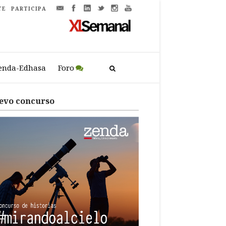
TE
PARTICIPA
enda-Edhasa
Foro
evo concurso