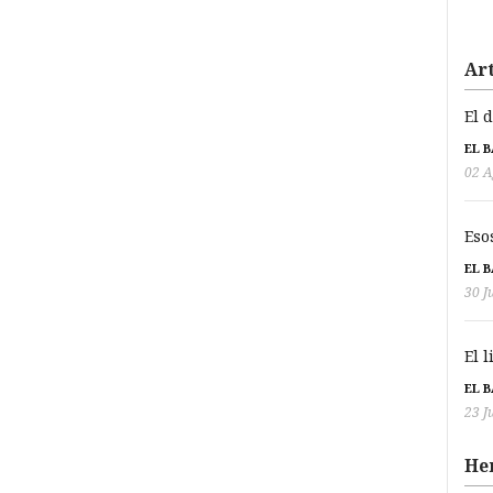
Art
El 
EL 
02 A
Eso
EL 
30 J
El 
EL 
23 J
He