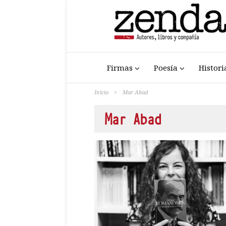
Firmas
Poesía
Histori
Inicio
>
Mar Abad
Mar Abad