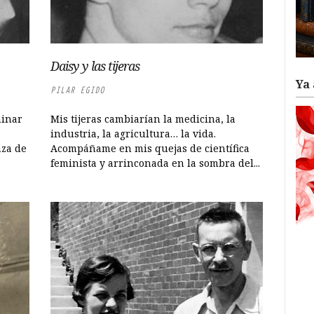
Daisy y las tijeras
Ya 
PILAR EGIDO
minar
Mis tijeras cambiarían la medicina, la
industria, la agricultura… la vida.
nza de
Acompáñame en mis quejas de científica
feminista y arrinconada en la sombra del...