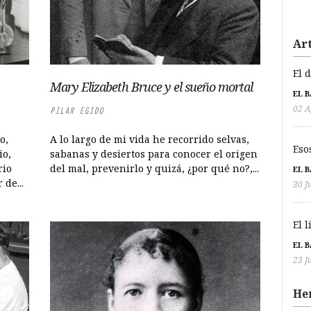
Art
El 
Mary Elizabeth Bruce y el sueño mortal
EL 
02 A
PILAR EGIDO
o,
A lo largo de mi vida he recorrido selvas,
Eso
io,
sabanas y desiertos para conocer el origen
rio
del mal, prevenirlo y quizá, ¿por qué no?,...
EL 
de...
30 J
El 
EL 
23 J
He