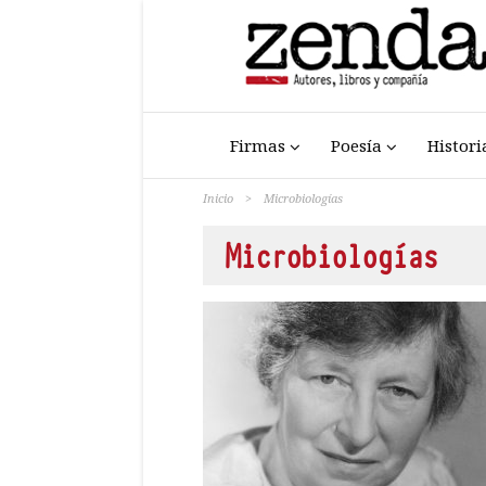
Firmas
Poesía
Histori
Inicio
>
Microbiologías
Microbiologías