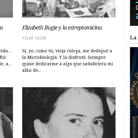
ia
Elizabeth Bugie y la estreptomicina
La 
PILAR EGIDO
 vida…
Sí, yo, como tú, vieja colega, me dediqué a
fui
la Microbiología. Y la disfruté. Siempre
, a...
quise dedicarme a algo que satisficiera mi
afán de...