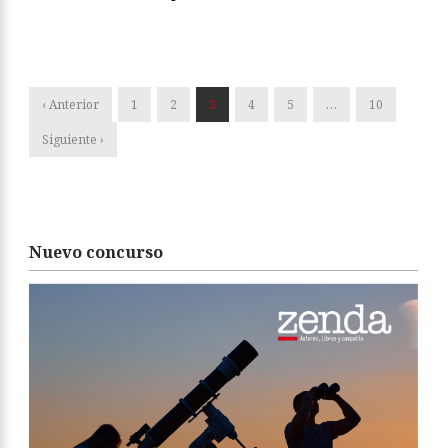
‹ Anterior
1
2
3
4
5
…
10
Siguiente ›
Nuevo concurso