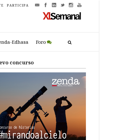
TE
PARTICIPA
enda-Edhasa
Foro
evo concurso