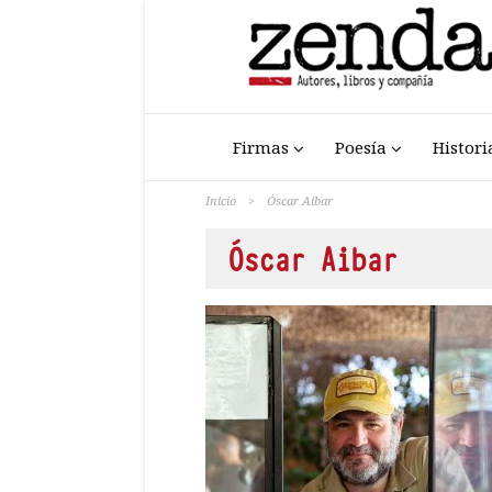
Firmas
Poesía
Histori
Inicio
>
Óscar Aibar
Óscar Aibar