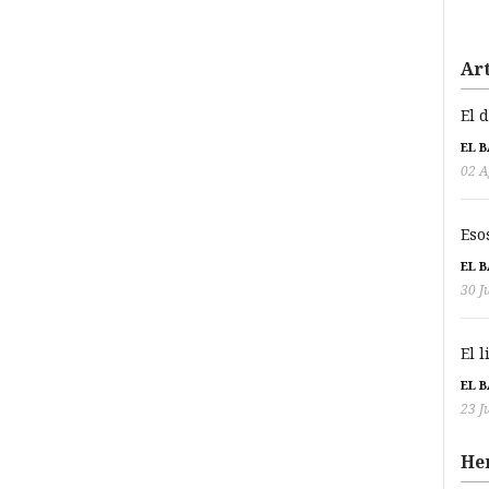
Art
El 
EL 
02 A
Eso
EL 
30 J
El 
EL 
23 J
He