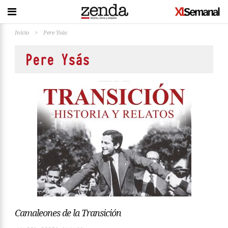
Inicio
>
Pere Ysàs
Pere Ysàs
Camaleones de la Transición