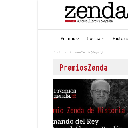
Firmas
Poesía
Histori
Inicio
>
PremiosZenda
(Page 4)
PremiosZenda