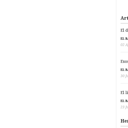
Art
El 
EL 
02 A
Eso
EL 
30 J
El 
EL 
23 J
He