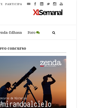
TE
PARTICIPA
enda-Edhasa
Foro
evo concurso