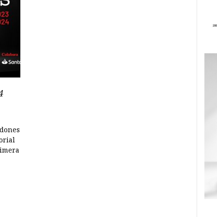
4
rdones
orial
rimera