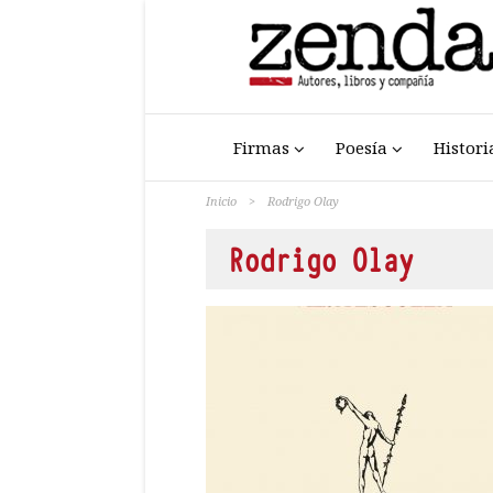
Firmas
Poesía
Histori
Inicio
>
Rodrigo Olay
Rodrigo Olay