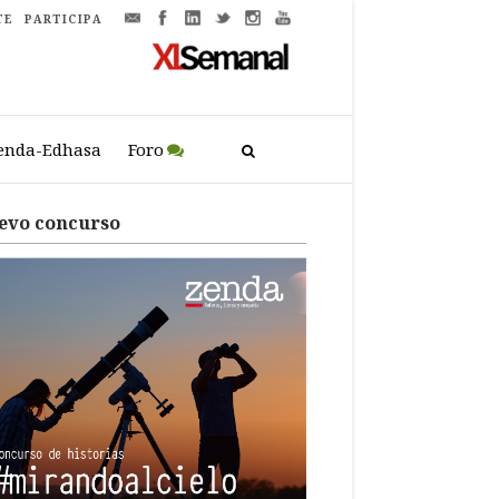
TE
PARTICIPA
enda-Edhasa
Foro
evo concurso