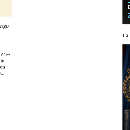
rigo
La 
 Sáez
bio
 en
...