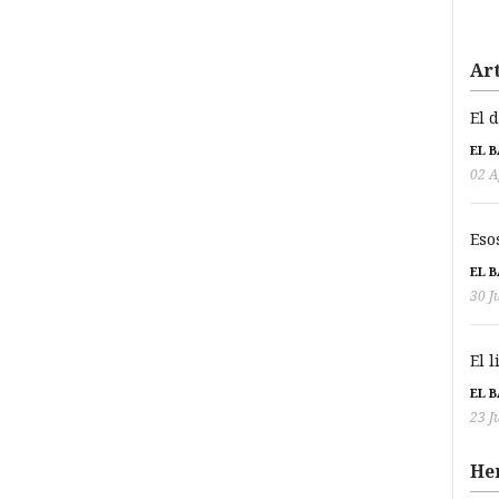
Art
El 
EL 
02 A
Eso
EL 
30 J
El 
EL 
23 J
He