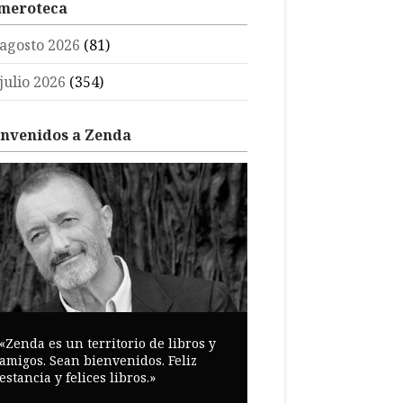
meroteca
agosto 2026
(81)
julio 2026
(354)
envenidos a Zenda
«Zenda es un territorio de libros y
amigos. Sean bienvenidos. Feliz
estancia y felices libros.»