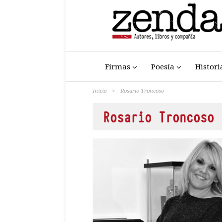
Firmas
Poesía
Histori
Inicio
>
Rosario Troncoso
Rosario Troncoso