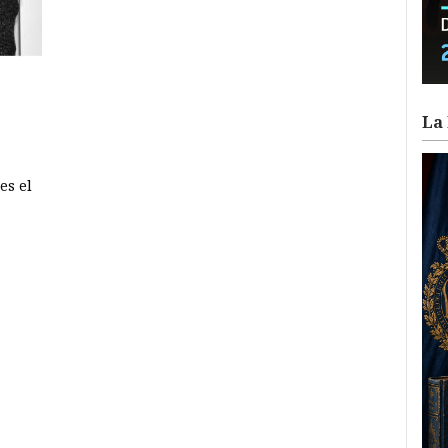
La 
es el