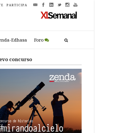
TE
PARTICIPA
enda-Edhasa
Foro
evo concurso