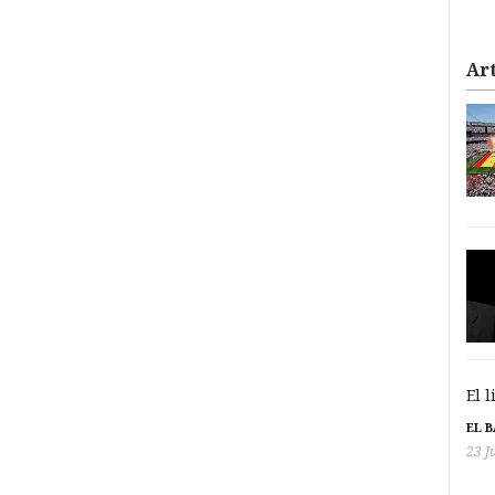
Art
El 
EL 
23 J