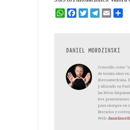
WhatsApp
Facebook
Twitter
Teleg
Ema
C
DANIEL MORDZINSKI
Conocido como "el 
de treinta años en
iberoamericana. E
y afincado en Parí
las letras hispana
tres generaciones 
para siempre en s
literarios y corres
Web:
danielmordz