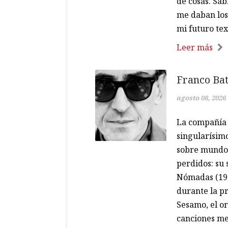
de cosas. Sa
me daban los
mi futuro te
Leer más
Franco Bat
agosto 08, 2026
La compañía 
singularísim
sobre mundos 
perdidos: su 
Nómadas (198
durante la p
Sesamo, el or
canciones me