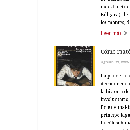
indestructibi
Búlgara), de
los montes, 
Leer más
Cómo maté
agosto 08, 2026
La primera n
decadencia po
la historia 
involuntario,
En este maki
príncipe laga
bucólica buh