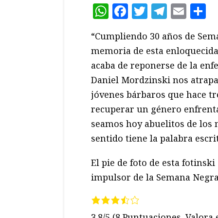
WhatsApp
Facebook
Twitter
Teleg
Ema
C
“Cumpliendo 30 años de Sema
memoria de esta enloquecida
acaba de reponerse de la enf
Daniel Mordzinski nos atrapa 
jóvenes bárbaros que hace tre
recuperar un género enfrent
seamos hoy abuelitos de los 
sentido tiene la palabra escr
El pie de foto de esta fotinski
impulsor de la Semana Negra
3.8/5
(8 Puntuaciones. Valora e