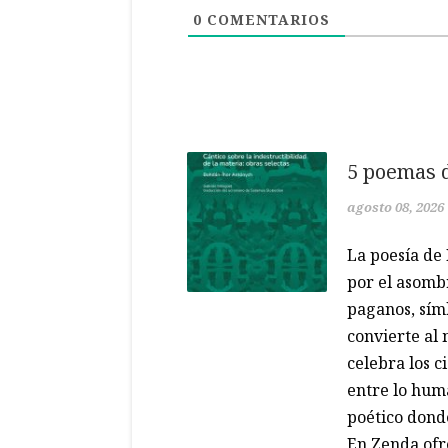
0
COMENTARIOS
5 poemas 
agosto 08, 2026
La poesía d
por el asombr
paganos, símb
convierte al 
celebra los c
entre lo hum
poético donde
En Zenda ofr