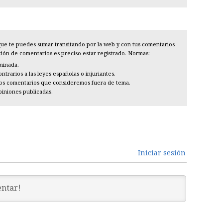
l que te puedes sumar transitando por la web y con tus comentarios
cción de comentarios es preciso estar registrado. Normas:
iminada.
trarios a las leyes españolas o injuriantes.
los comentarios que consideremos fuera de tema.
piniones publicadas.
Iniciar sesión