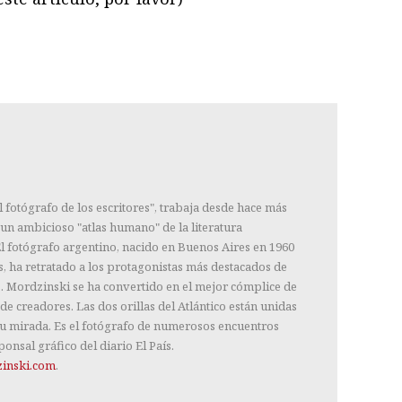
ram
il
ompartir
fotógrafo de los escritores", trabaja desde hace más
 un ambicioso "atlas humano" de la literatura
l fotógrafo argentino, nacido en Buenos Aires en 1960
s, ha retratado a los protagonistas más destacados de
s. Mordzinski se ha convertido en el mejor cómplice de
de creadores. Las dos orillas del Atlántico están unidas
u mirada. Es el fotógrafo de numerosos encuentros
ponsal gráfico del diario El País.
inski.com
.