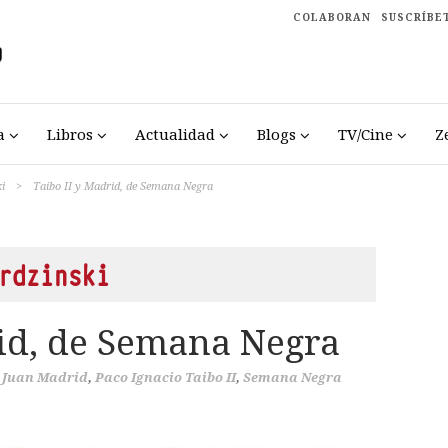
COLABORAN
SUSCRÍBE
a
Libros
Actualidad
Blogs
TV/Cine
Z
i
>
Taibo II y Madrid, de Semana Negra
rdzinski
rid, de Semana Negra
Juan Madrid
,
Paco Ignacio Taibo II
,
Semana Negra