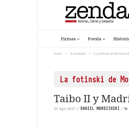
Firmas
Poesía
Histori
Inicio
>
Actualidad
>
La fotinski de Mordzinsk
La fotinski de Mo
Taibo II y Mad
DANIEL MORDZINSKI
01 Ago 2017
/
/