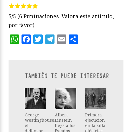
5/5
(6 Puntuaciones. Valora este artículo,
por favor)
WhatsApp
Facebook
Twitter
Telegram
Email
Compartir
TAMBIÉN TE PUEDE INTERESAR
George
Albert
Primera
Westinghouse,
Einstein
ejecución
el
llega a los
en la silla
defensor
Estados
eléctrica