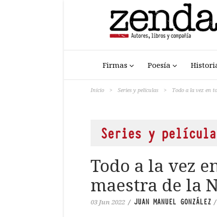
Firmas
Poesía
Histori
Inicio
>
Series y películas
>
Todo a la vez en 
Series y película
Todo a la vez e
maestra de la
JUAN MANUEL GONZÁLEZ
03 Jun 2022
/