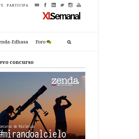
TE
PARTICIPA
enda-Edhasa
Foro
evo concurso