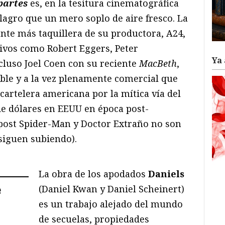
partes
es, en la tesitura cinematográfica
lagro que un mero soplo de aire fresco. La
te más taquillera de su productora, A24,
tivos como Robert Eggers, Peter
Ya 
ncluso Joel Coen con su reciente
Ma
cBeth
,
able y a la vez plenamente comercial que
artelera americana por la mítica vía del
de dólares en EEUU en época post-
post Spider-Man y Doctor Extraño no son
siguen subiendo).
La obra de los apodados
Daniels
(Daniel Kwan y Daniel Scheinert)
e
es un trabajo alejado del mundo
de secuelas, propiedades