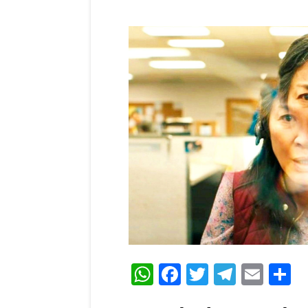
WhatsApp
Facebook
Twitter
Teleg
Ema
C