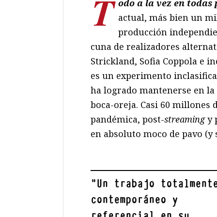
T
odo a la vez en todas 
actual, más bien un mi
producción independien
cuna de realizadores alterna
Strickland, Sofia Coppola e i
es un experimento inclasific
ha logrado mantenerse en la c
boca-oreja. Casi 60 millones 
pandémica, post-
streaming
y 
en absoluto moco de pavo (y 
"
Un trabajo totalment
contemporáneo y
referencial en su