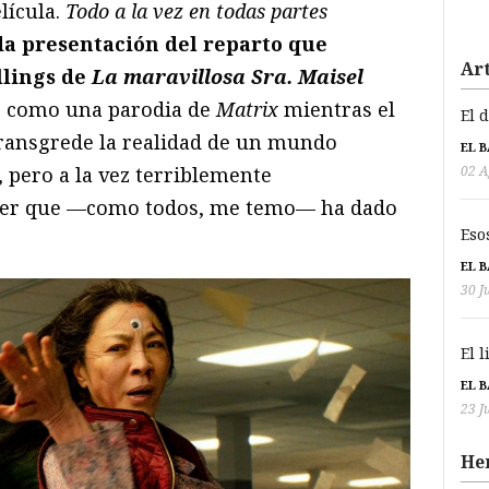
lícula.
Todo a la vez en todas partes
a presentación del reparto que
Art
llings de
La maravillosa Sra. Maisel
se como una parodia de
Matrix
mientras el
El 
transgrede la realidad de un mundo
EL 
 pero a la vez terriblemente
02 A
jer que —como todos, me temo— ha dado
Eso
EL 
30 J
El 
EL 
23 J
He