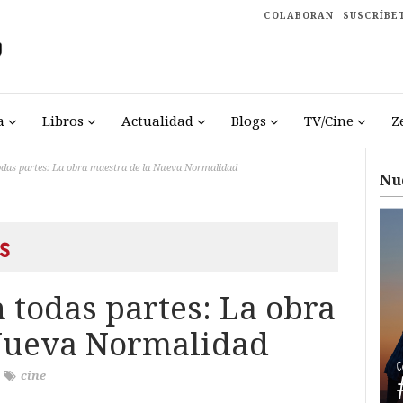
COLABORAN
SUSCRÍBE
a
Libros
Actualidad
Blogs
TV/Cine
Z
todas partes: La obra maestra de la Nueva Normalidad
Nu
s
n todas partes: La obra
 Nueva Normalidad
/
cine