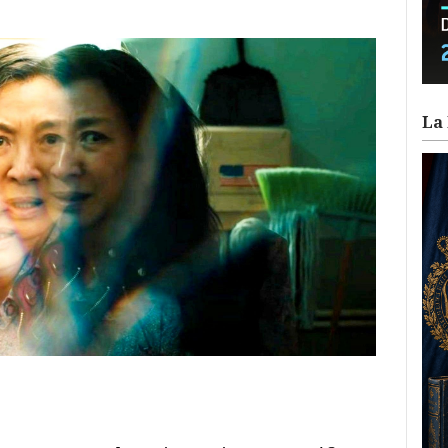
La 
ram
il
ompartir