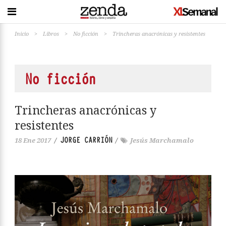
Inicio
>
Libros
>
No ficción
>
Trincheras anacrónicas y resistentes
No ficción
Trincheras anacrónicas y
resistentes
JORGE CARRIÓN
18 Ene 2017
/
/
Jesús Marchamalo