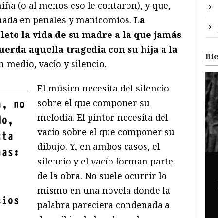
ña (o al menos eso le contaron), y que,
rnada en penales y manicomios.
La
eto la vida de su madre a la que jamás
cuerda aquella tragedia con su hija a la
Bi
En medio, vacío y silencio.
El músico necesita del silencio
sobre el que componer su
a, no
melodía. El pintor necesita del
do,
vacío sobre el que componer su
sta
dibujo. Y, en ambos casos, el
nas:
silencio y el vacío forman parte
de la obra. No suele ocurrir lo
mismo en una novela donde la
cios
palabra pareciera condenada a