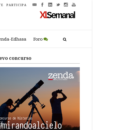
TE
PARTICIPA
enda-Edhasa
Foro
evo concurso