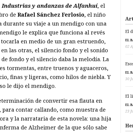
e
Industrias y andanzas de Alfanhuí
, el
ibro de
Rafael Sánchez Ferlosio
, el niño
Art
a durante su viaje a un mendigo con una
El 
mendigo le explica que funciona al revés
EL 
 tocarla en medio de un gran estruendo,
02 A
n las otras, el silencio fondo y el sonido
 de fondo y el silencio daba la melodía. La
Eso
es tormentas, entre truenos y aguaceros,
EL 
cio, finas y ligeras, como hilos de niebla. Y
30 J
o le dijo el mendigo.
El 
terminación de convertir esa flauta en
EL 
s, para contar callando, como muestra de
23 J
ora y la narrataria de esta novela: una hija
He
nferma de Alzheimer de la que sólo sabe