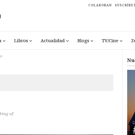
COLABORAN
SUSCRÍBE
a
Libros
Actualidad
Blogs
TV/Cine
Z
ío
Nu
ing of