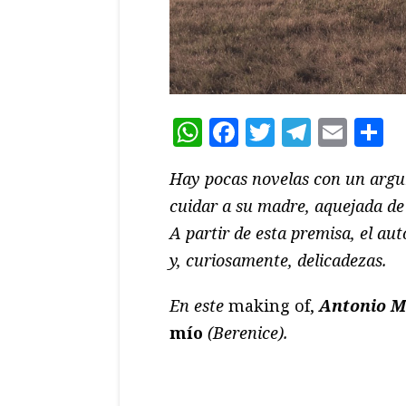
WhatsApp
Facebook
Twitter
Teleg
Ema
C
Hay pocas novelas con un argu
cuidar a su madre, aquejada de
A partir de esta premisa, el aut
y, curiosamente, delicadezas.
En este
making of,
Antonio M
mío
(Berenice).