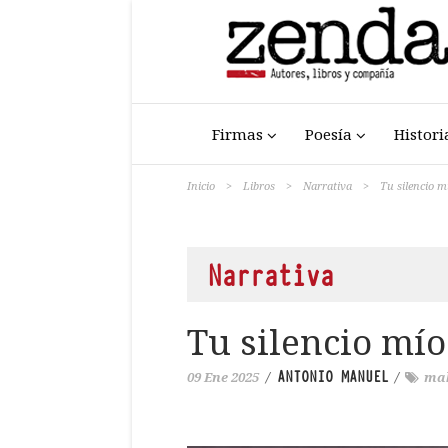
Firmas
Poesía
Histori
Inicio
>
Libros
>
Narrativa
>
Tu silencio m
Narrativa
Tu silencio mío
ANTONIO MANUEL
09 Ene 2025
/
/
mak