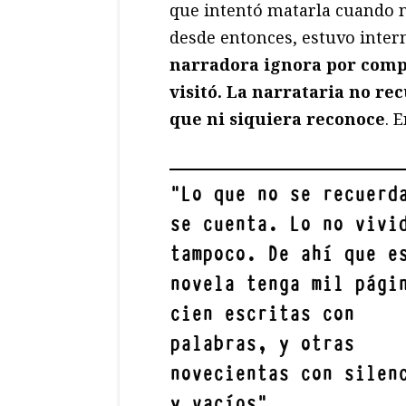
que intentó matarla cuando ni
desde entonces, estuvo inte
narradora ignora por compl
visitó. La narrataria no re
que ni siquiera reconoce
. 
"
Lo que no se recuerd
se cuenta. Lo no vivi
tampoco. De ahí que e
novela tenga mil pági
cien escritas con
palabras, y otras
novecientas con silen
y vacíos
"