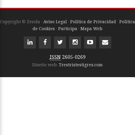
Copyright © Zenda ·
Aviso Legal
·
Política de Privacidad
·
Política
de Cookies
·
Participa
·
Mapa Web
ISSN
2605-0269
Diseño web:
Trestristestigres.com