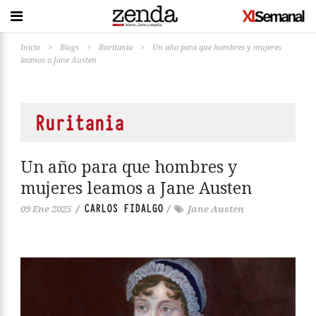
Inicio
>
Blogs
>
Ruritania
>
Un año para que hombres y mujeres
leamos a Jane Austen
Ruritania
Un año para que hombres y
mujeres leamos a Jane Austen
CARLOS FIDALGO
09 Ene 2025
/
/
Jane Austen