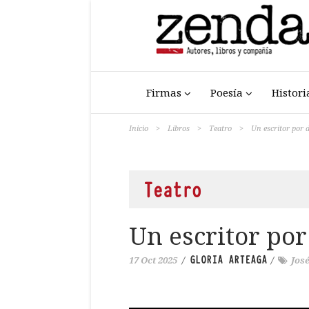
Firmas
Poesía
Histori
Inicio
>
Libros
>
Teatro
>
Un escritor por 
Teatro
Un escritor por
GLORIA ARTEAGA
17 Oct 2025
/
/
Jos