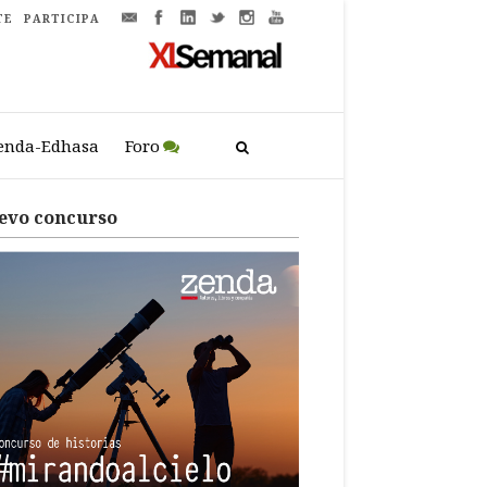
TE
PARTICIPA
enda-Edhasa
Foro
evo concurso