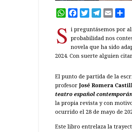
WhatsApp
Facebook
Twitter
Teleg
Ema
C
S
i preguntásemos por a
probabilidad nos conte
novela que ha sido adap
2024. Con suerte alguien cita
El punto de partida de la escr
profesor
José Romera Castil
teatro español contemporá
la propia revista y con motiv
ocurrido el 28 de mayo de 202
Este libro entrelaza la trayec