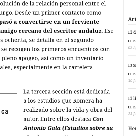
lución de la relación personal entre el
turgo. Desde un primer contacto como
Art
asó a convertirse en un ferviente
 amigo cercano del escritor andaluz
. Ese
El 
os ochenta, se detalla en el segundo
EL 
02 A
 se recogen los primeros encuentros con
n pleno apogeo, así como un inventario
Eso
ales, especialmente en la cartelera
EL 
30 J
La tercera sección está dedicada
El 
a los estudios que Romera ha
EL 
realizado sobre la vida y obra del
ica
23 J
autor. Entre ellos destaca
Con
Antonio Gala (Estudios sobre su
He