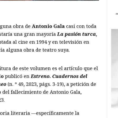
ram
il
ompartir
lguna obra de
Antonio Gala
casi con toda
staría una gran mayoría
La pasión turca
,
tada al cine en 1994 y en televisión en
ría alguna obra de teatro suya.
itura de este volumen es el artículo que el
lo
publicó en
Estreno. Cuadernos del
neo
(n. º 49, 2023, págs. 3-19), a petición de
o del fallecimiento de Antonio Gala,
3.
toria literaria —específicamente la