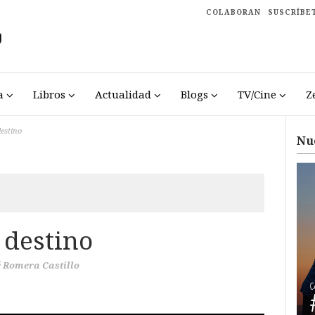
COLABORAN
SUSCRÍBE
a
Libros
Actualidad
Blogs
TV/Cine
Z
destino
Nu
 destino
é Romera Castillo