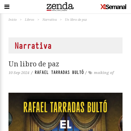
Inicio
>
Libros
>
Narrativa
>
Un libro de paz
Narrativa
Un libro de paz
RAFAEL TARRADAS BULTÓ
10 Sep 2024
/
/
making of