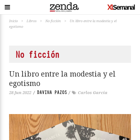
Inicio
>
Libros
>
No ficción
>
Un libro entre la modestia y el
egotismo
No ficción
Un libro entre la modestia y el
egotismo
DAVINA PAZOS
28 Jun 2022
/
/
Carlos García