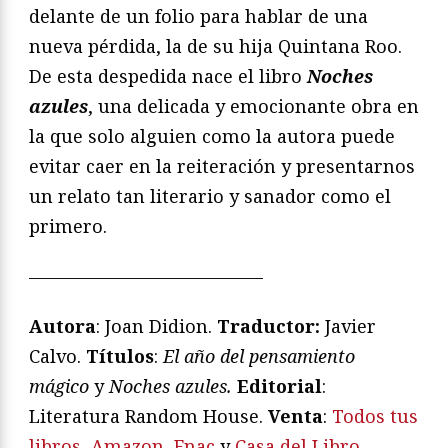
delante de un folio para hablar de una
nueva pérdida, la de su hija Quintana Roo.
De esta despedida nace el libro
Noches
azules
, una delicada y emocionante obra en
la que solo alguien como la autora puede
evitar caer en la reiteración y presentarnos
un relato tan literario y sanador como el
primero.
—————————————
Autora
: Joan Didion.
Traductor:
Javier
Calvo.
T
í
tulos
:
El a
ñ
o del pensamiento
m
á
gico
y
Noches azules.
Editorial
:
Literatura Random House.
Venta
:
Todos tus
libros
,
Amazon
,
Fnac
y
Casa del Libro
.