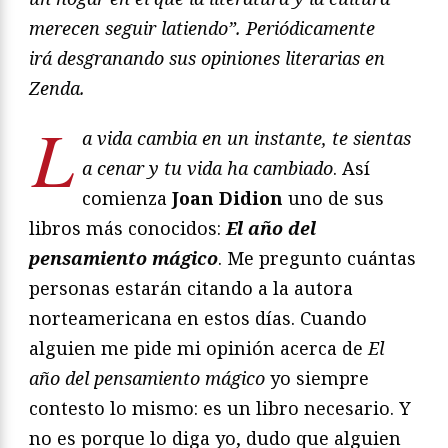
merecen seguir latiendo
”
. Peri
ó
dicamente
ir
á
desgranando sus opiniones literarias en
Zenda.
L
a vida cambia en un instante, te sientas
a cenar y tu vida ha cambiado
. Así
comienza
Joan Didion
uno de sus
libros más conocidos:
El a
ñ
o del
pensamiento m
á
gico
. Me pregunto cuántas
personas estarán citando a la autora
norteamericana en estos días. Cuando
alguien me pide mi opinión acerca de
El
a
ñ
o del pensamiento m
á
gico
yo siempre
contesto lo mismo: es un libro necesario. Y
no es porque lo diga yo, dudo que alguien