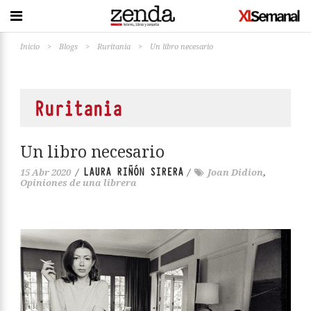
Inicio
>
Blogs
>
Ruritania
>
Un libro necesario
Ruritania
Un libro necesario
LAURA RIÑÓN SIRERA
15 Abr 2020
/
/
Joan Didion
,
Opiniones de una librera