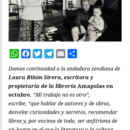
WhatsApp
Facebook
Twitter
Telegram
Email
Compartir
Damos continuidad a la andadura zendiana de
Laura Ri
ñó
n Sirera, escritora y
propietaria de la librer
í
a
Amapolas
en
octubre
.
“
Mi trabajo no es otro
”
,
escribe,
“
que hablar de autores y de obras,
desvelar curiosidades y secretos, recomendar
libros y, por encima de todo, ser anfitriona de
un hogar en el que la literatura y la cultura