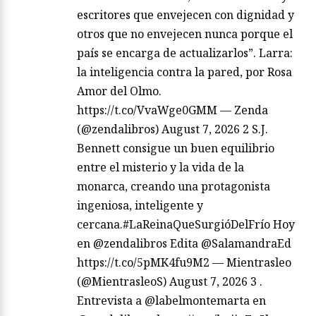
escritores que envejecen con dignidad y
otros que no envejecen nunca porque el
país se encarga de actualizarlos”. Larra:
la inteligencia contra la pared, por Rosa
Amor del Olmo.
https://t.co/VvaWge0GMM — Zenda
(@zendalibros) August 7, 2026 2 S.J.
Bennett consigue un buen equilibrio
entre el misterio y la vida de la
monarca, creando una protagonista
ingeniosa, inteligente y
cercana.#LaReinaQueSurgióDelFrío Hoy
en @zendalibros Edita @SalamandraEd
https://t.co/5pMK4fu9M2 — Mientrasleo
(@MientrasleoS) August 7, 2026 3 .
Entrevista a @labelmontemarta en