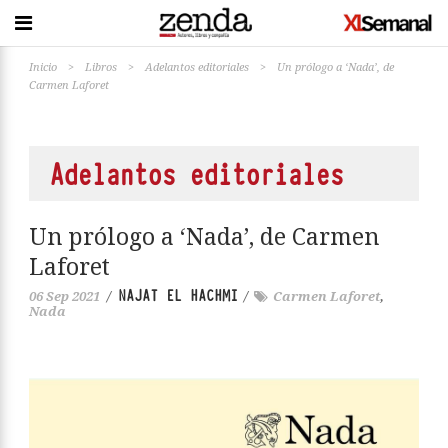
Inicio
>
Libros
>
Adelantos editoriales
>
Un prólogo a ‘Nada’, de
Carmen Laforet
Adelantos editoriales
Un prólogo a ‘Nada’, de Carmen
Laforet
NAJAT EL HACHMI
06 Sep 2021
/
/
Carmen Laforet
,
Nada