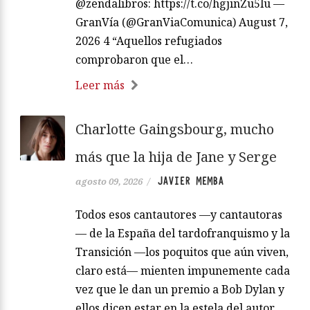
@zendalibros: https://t.co/hgjinZu5lu —
GranVía (@GranViaComunica) August 7,
2026 4 “Aquellos refugiados
comprobaron que el…
Leer más
Charlotte Gaingsbourg, mucho
más que la hija de Jane y Serge
JAVIER MEMBA
agosto 09, 2026
/
Todos esos cantautores —y cantautoras
— de la España del tardofranquismo y la
Transición —los poquitos que aún viven,
claro está— mienten impunemente cada
vez que le dan un premio a Bob Dylan y
ellos dicen estar en la estela del autor