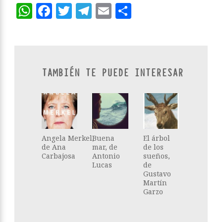
WhatsApp
Facebook
Twitter
Telegram
Email
Compartir
TAMBIÉN TE PUEDE INTERESAR
Angela Merkel,
Buena
El árbol
de Ana
mar, de
de los
Carbajosa
Antonio
sueños,
Lucas
de
Gustavo
Martín
Garzo