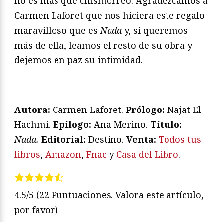
no es más que chismorreo. Agradezcamos a
Carmen Laforet que nos hiciera este regalo
maravilloso que es
Nada
y, si queremos
más de ella, leamos el resto de su obra y
dejemos en paz su intimidad.
—————————————
Autora:
Carmen Laforet.
Prólogo:
Najat El
Hachmi.
Epílogo:
Ana Merino.
T
ítulo:
Nada
.
Editorial:
Destino.
V
enta:
Todos tus
libros
,
Amazon
,
Fnac
y
Casa del Libro
.
4.5/5
(22 Puntuaciones. Valora este artículo,
por favor)