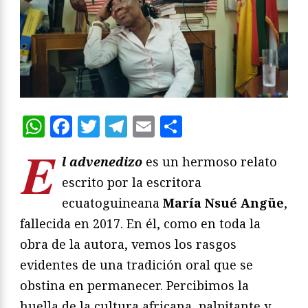
WhatsApp
Facebook
Twitter
Telegram
Email
Compartir
E
l advenedizo
es un hermoso relato
escrito por la escritora
ecuatoguineana
María Nsué Angüe
,
fallecida en 2017. En él, como en toda la
obra de la autora, vemos los rasgos
evidentes de una tradición oral que se
obstina en permanecer. Percibimos la
huella de la cultura africana, palpitante y