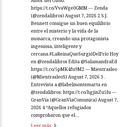
Amor del Olmo.
https://t.co/VvaWge0GMM — Zenda
(@zendalibros) August 7, 2026 2 S.J.
Bennett consigue un buen equilibrio
entre el misterio y la vida de la
monarca, creando una protagonista
ingeniosa, inteligente y
cercana.#LaReinaQueSurgióDelFrío Hoy
en @zendalibros Edita @SalamandraEd
https://t.co/5pMK4fu9M2 — Mientrasleo
(@MientrasleoS) August 7, 2026 3 .
Entrevista a @labelmontemarta en
@zendalibros: https://t.co/hgjinZu5lu —
GranVía (@GranViaComunica) August 7,
2026 4 “Aquellos refugiados
comprobaron que el…
Leer más