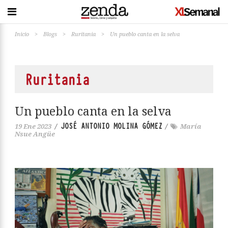
Inicio
>
Blogs
>
Ruritania
>
Un pueblo canta en la selva
Ruritania
Un pueblo canta en la selva
JOSÉ ANTONIO MOLINA GÓMEZ
19 Ene 2023
/
/
María
Nsue Angüe