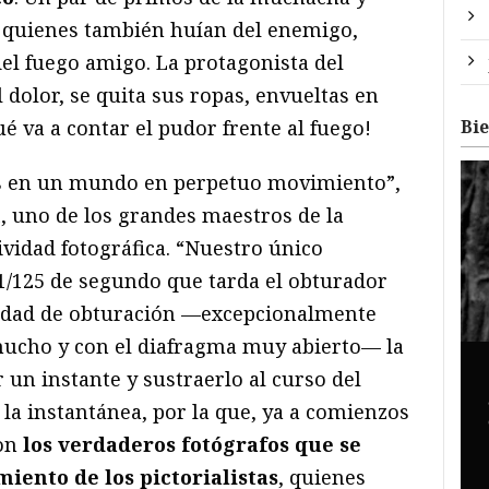
, quienes también huían del enemigo,
el fuego amigo. La protagonista del
dolor, se quita sus ropas, envueltas en
Bi
é va a contar el pudor frente al fuego!
s en un mundo en perpetuo movimiento”,
n
, uno de los grandes maestros de la
tividad fotográfica. “Nuestro único
1/125 de segundo que tarda el obturador
ocidad de obturación —excepcionalmente
mucho y con el diafragma muy abierto— la
r un instante y sustraerlo al curso del
 la instantánea, por la que, ya a comienzos
on
los verdaderos fotógrafos que se
iento de los pictorialistas
, quienes