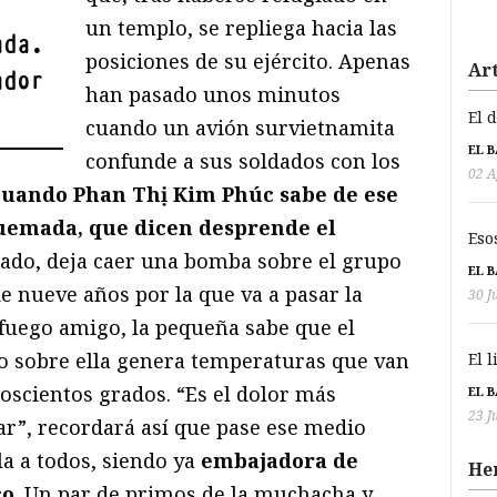
un templo, se repliega hacia las
uda.
posiciones de su ejército. Apenas
Art
udor
han pasado unos minutos
El 
cuando un avión survietnamita
EL 
confunde a sus soldados con los
02 A
cuando Phan Thị Kim Phúc sabe de ese
 quemada, que dicen desprende el
Eso
rrado, deja caer una bomba sobre el grupo
EL 
e nueve años por la que va a pasar la
30 J
 fuego amigo, la pequeña sabe que el
o sobre ella genera temperaturas que van
El 
doscientos grados. “Es el dolor más
EL 
23 J
ar”, recordará así que pase ese medio
a a todos, siendo ya
embajadora de
He
co
. Un par de primos de la muchacha y