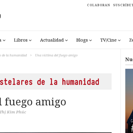
COLABORAN
SUSCRÍBE
a
Libros
Actualidad
Blogs
TV/Cine
Z
s de la humanidad
>
Una víctima del fuego amigo
Nu
stelares de la humanidad
l fuego amigo
Thị Kim Phúc