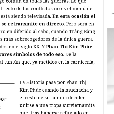
lgo común en todas las guerras. Lo que
l resto de los conflictos no es el menú de
 está siendo televisada.
En esta ocasión el
 se retransmite en directo
. Pero será en
ero en diferido al cabo, cuando Trảng Bàng
os más sobrecogedores de la única guerra
dos en el siglo XX. Y
Phan Thị Kim Phúc
yores símbolos de todo eso
. De la
al tuntún que, ya metidos en la carnicería,
La Historia pasa por Phan Thị
Kim Phúc cuando la muchacha y
el resto de su familia deciden
por
unirse a una tropa survietnamita
s
que, tras haberse refugiado en