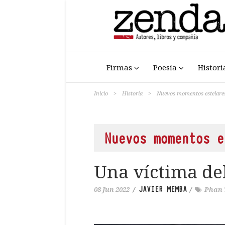
Firmas
Poesía
Histori
Inicio
>
Historia
>
Nuevos momentos estelare
Nuevos momentos e
Una víctima de
JAVIER MEMBA
08 Jun 2022
/
/
Phan 