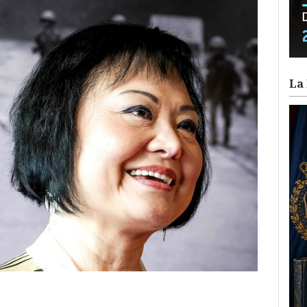
La 
ram
il
ompartir