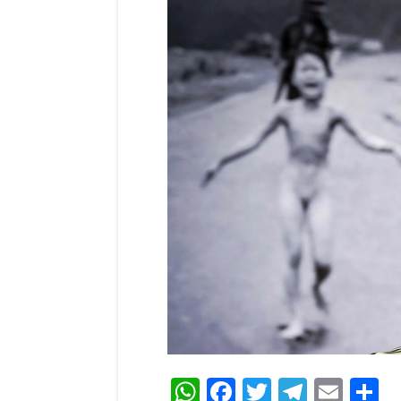
WhatsApp
Facebook
Twitter
Teleg
Ema
C