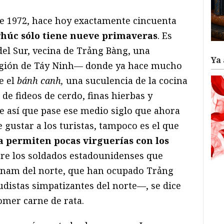
 de 1972, hace hoy exactamente cincuenta
húc sólo tiene nueve primaveras
. Es
el Sur, vecina de Trảng Bàng, una
Ya 
egión de Táy Ninh— donde ya hace mucho
e el
bánh canh,
una suculencia de la cocina
 de fideos de cerdo, finas hierbas y
que así que pase ese medio siglo que ahora
gustar a los turistas, tampoco es el que
a permiten pocas virguerías con los
ntre los soldados estadounidenses que
etnam del norte, que han ocupado Trảng
udistas simpatizantes del norte—, se dice
omer carne de rata.