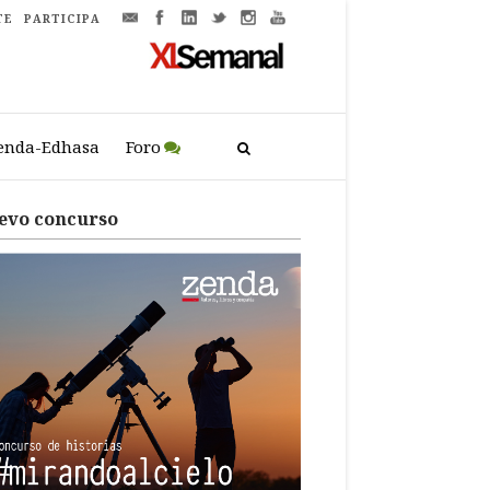
TE
PARTICIPA
enda-Edhasa
Foro
evo concurso