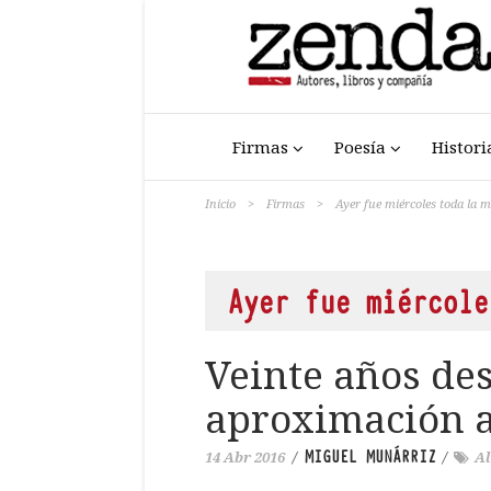
Firmas
Poesía
Histori
Inicio
>
Firmas
>
Ayer fue miércoles toda la
Ayer fue miércole
Veinte años de
aproximación a
MIGUEL MUNÁRRIZ
14 Abr 2016
/
/
Al