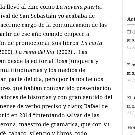
la llevó al cine como
La novena puerta
.
ival de San Sebastián yo acababa de
Art
 hacerme cargo de la comunicación de las
El 
partir de ese año cuando empecé a
EL 
ión de promocionar sus libros:
La carta
02 A
2000),
La reina del Sur
(2002)… Las
n desde la editorial Rosa Junquera y
Eso
multitudinarias y los medios de
EL 
n parte del día, pero por la noche nos
30 J
tores que habían compartido presentación
adores de historias y con gran sentido del
El 
nense de verbo preciso y claro; Rafael de
EL 
23 J
urió en 2014 “intentando salvar de las
 Perona, maestro de gramática, que con su
He
fé, tabaco, silencio y libros, todo