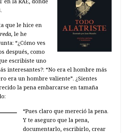
 T en la RAE, donde
.
ta que le hice en
Breda
, le he
gunta: “¿Cómo ves
os después, como
que escribiste uno
ás interesantes?: “No era el hombre más
ero era un hombre valiente”. ¿Sientes
erecido la pena embarcarse en tamaña
do:
“Pues claro que mereció la pena.
Y te aseguro que la pena,
documentarlo, escribirlo, crear