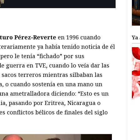
ram
il
ompartir
turo Pérez-Reverte
en 1996 cuando
Ya 
iterariamente ya había tenido noticia de él
 pero le tenía “fichado” por sus
e guerra en TVE, cuando lo veía dar las
 sacos terreros mientras silbaban las
za, o cuando sostenía en una mano un
una ametralladora diciendo: “Esto es un
ia, pasando por Eritrea, Nicaragua o
s conflictos bélicos de finales del siglo