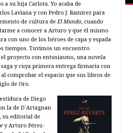
to a su hija Carlota. Yo acaba de
os Laviana y con Pedro J. Ramírez para
plemento de cultura de
El Mundo
, cuando
itarme a conocer a Arturo y que él mismo
ura con uno de los héroes de capa y espada
mos tiempos. Tuvimos un encuentro
 el proyecto con entusiasmo, una novela
 saga y cuya primera entrega firmaría con
 al comprobar el espacio que sus libros de
iglo de Oro.
vestidura de Diego
con la de D´Artagnan
su editorial de
te
y Arturo Pérez-