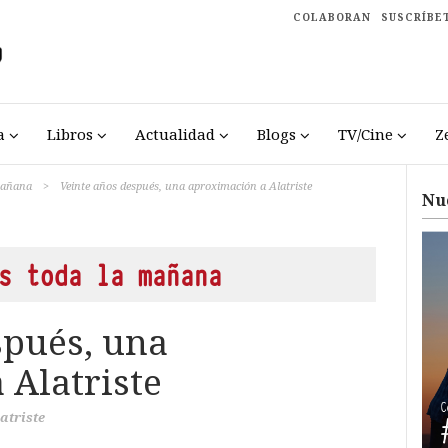
COLABORAN
SUSCRÍBE
a
Libros
Actualidad
Blogs
TV/Cine
Z
 mañana
>
Veinte años después, una aproximación a Alatriste
Nu
s toda la mañana
spués, una
 Alatriste
atriste