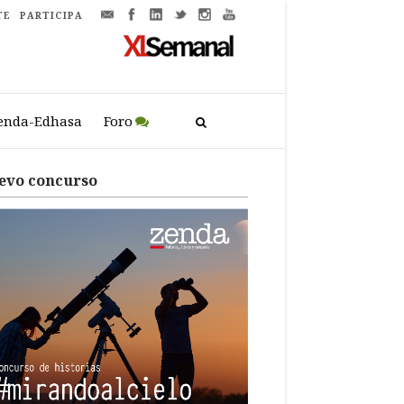
TE
PARTICIPA
enda-Edhasa
Foro
evo concurso