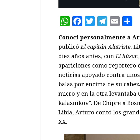
WhatsApp
Facebook
Twitter
Teleg
Ema
C
Conocí personalmente a Ar
publicó
El capitán Alatriste
. L
diez años antes, con
El húsar
,
apariciones como reportero d
noticias apoyado contra unos
balas por encima de su cabe
micro y en la otra levantaba 
kalasnikov”. De Chipre a Bosn
Libia, Arturo contó los grande
XX.