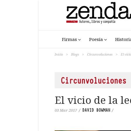
Firmas
Poesía
Histori
Inicio
>
Blogs
>
Circunvoluciones
>
El vici
Circunvoluciones
El vicio de la l
DAVID BOWMAN
03 Mar 2017
/
/