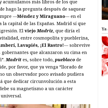
 y acumulamos más libros de los que
 Me hago la pregunta después de saquear
iempre —
Méndez y Miraguano
— en el
 la capital de las Españas. Madrid sí que
Ya 
igresión. El
viejo
Madriz
, que diría el
 vitalidad, entre cosmopolita y pueblerina,
mberí, Lavapiés, ¡El Rastro!
— sobrevive
s gobernantes que alcanzaron su cima en
i”.
Madrit
es, sobre todo,
pueblaco
de
ide, por favor, que ya venga “llorado de
como un observador poco avisado pudiera
á que dedicar circunvolución a esta
 debe su magnetismo a un carácter
 universal.