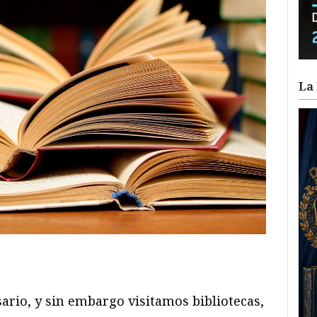
La 
ram
il
ompartir
ario, y sin embargo visitamos bibliotecas,