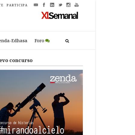
TE
PARTICIPA
enda-Edhasa
Foro
evo concurso