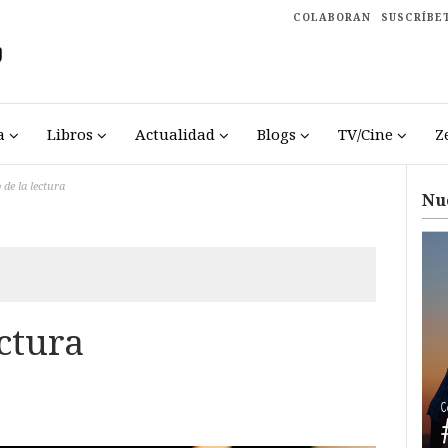
COLABORAN
SUSCRÍBE
a
Libros
Actualidad
Blogs
TV/Cine
Z
o de la lectura
Nu
ectura