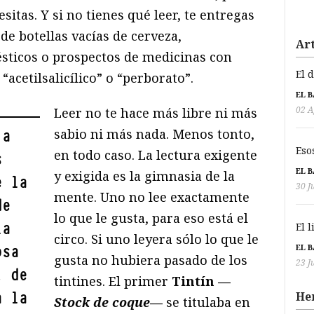
itas. Y si no tienes qué leer, te entregas
 de botellas vacías de cerveza,
Art
sticos o prospectos de medicinas con
El 
acetilsalicílico” o “perborato”.
EL 
02 A
Leer no te hace más libre ni más
sabio ni más nada. Menos tonto,
 a
Eso
en todo caso. La lectura exigente
s
EL 
y exigida es la gimnasia de la
e la
30 J
mente. Uno no lee exactamente
de
lo que le gusta, para eso está el
la
El 
circo. Si uno leyera sólo lo que le
EL 
osa
gusta no hubiera pasado de los
23 J
, de
tintines. El primer
Tintín —
a la
He
Stock de coque
—
se titulaba en