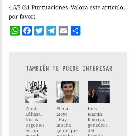
4.5/5
(21 Puntuaciones. Valora este artículo,
por favor)
WhatsApp
Facebook
Twitter
Telegram
Email
Compartir
TAMBIÉN TE PUEDE INTERESAR
Zenda-
Elena
Inés
Edhasa,
Moya:
Martín
libros
“Hay
Rodrigo,
urgentes
mucha
ganadora
en un
gente que
del
mundo
no sabe
Premio