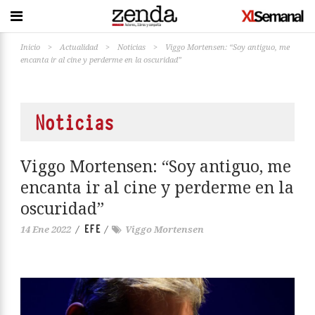
Inicio
>
Actualidad
>
Noticias
>
Viggo Mortensen: “Soy antiguo, me
encanta ir al cine y perderme en la oscuridad”
Noticias
Viggo Mortensen: “Soy antiguo, me
encanta ir al cine y perderme en la
oscuridad”
EFE
14 Ene 2022
/
/
Viggo Mortensen