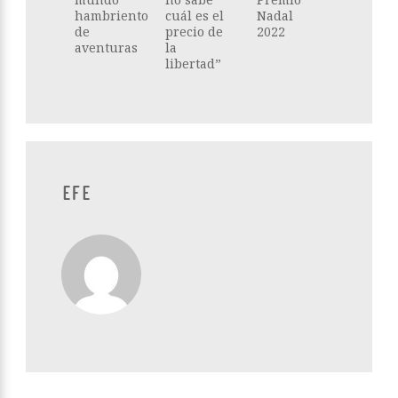
hambriento
cuál es el
Nadal
de
precio de
2022
aventuras
la
libertad”
EFE