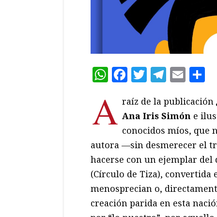
WhatsApp
Facebook
Twitter
Teleg
Ema
C
A
raíz de la publicación
Ana Iris Simón
e ilu
conocidos míos, que no
autora —sin desmerecer el tr
hacerse con un ejemplar del 
(Círculo de Tiza), convertid
menosprecian o, directament
creación parida en esta naci