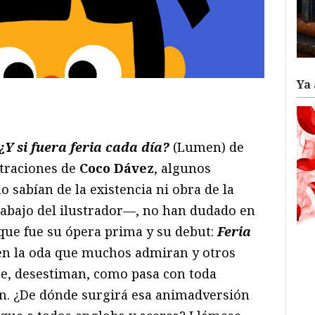
Ya 
ram
il
ompartir
¿Y si fuera feria cada día?
(Lumen) de
straciones de
Coco Dávez
, algunos
 sabían de la existencia ni obra de la
abajo del ilustrador—, no han dudado en
que fue su ópera prima y su debut:
Feria
a en la oda que muchos admiran y otros
e, desestiman, como pasa con toda
ón. ¿De dónde surgirá esa animadversión