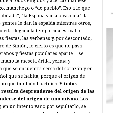
o que a todos engloba y acerca? Llámese
zo, manchego o “de pueblo”. Eso a lo que
bitada”, “la España vacía o vaciada”, la
 gentes le dan la espalda mientras otros,
su cita llegada la temporada estival o
as fiestas, las verbenas y, por descontado,
ibro de Simón, lo cierto es que no pasa
ranos y fiestas populares aparte— se
 mano la meseta árida, yerma y
a que se encuentra cerca del corazón y en
añol que se habita, porque el origen de
ino que también fructifica.
Y todos
resulta desprenderse del origen de las
enderse del origen de uno mismo
. Los
 en un intento vano por sepultarlo, se