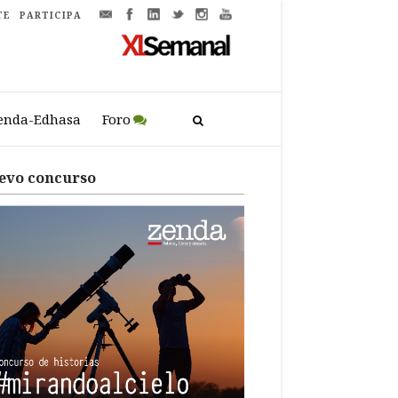
TE
PARTICIPA
enda-Edhasa
Foro
evo concurso