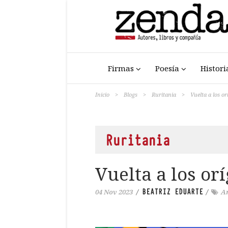
Firmas
Poesía
Histori
Inicio
>
Blogs
>
Ruritania
>
Vuelta a los or
Ruritania
Vuelta a los or
BEATRIZ EDUARTE
04 Nov 2023
/
/
A