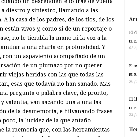
 cuando un descendiente lo trae de vuelta
a diestro y siniestro, llamando a las
 A la casa de los padres, de los tíos, de los
Art
 están vivos y, como si de un reportaje o
El 
ase, no le tiembla la mano ni la voz a la
EL 
familiar a una charla en profundidad. Y
02 A
, con un aspaviento acompañado de un
versación de un plumazo por no querer
Eso
ir viejas heridas con las que todas las
EL 
30 J
ntan, esas que todavía no han sanado. Mas
una pregunta o palabra clave, de pronto,
El 
y valentía, van sacando una a una las
EL 
dón de la desmemoria, e hilvanando frases
23 J
poco, la lucidez de la que antaño
ene la memoria que, con las herramientas
He