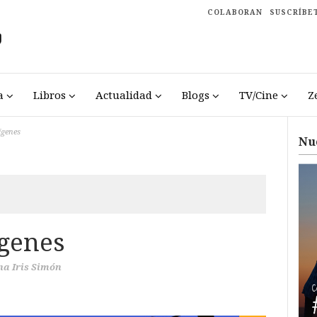
COLABORAN
SUSCRÍBE
a
Libros
Actualidad
Blogs
TV/Cine
Z
ígenes
Nu
ígenes
na Iris Simón