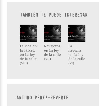
TAMBIÉN TE PUEDE INTERESAR
La vida en
Navajeros,
La
la cárcel,
en La ley
heroína,
en La ley
de la calle
en La ley
de la calle
(VII)
de la calle
(VIII)
(VI)
ARTURO PÉREZ-REVERTE