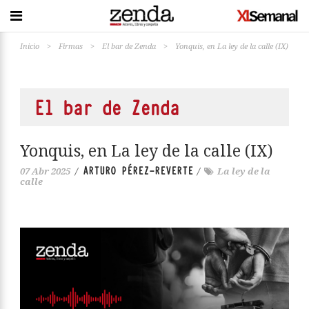
Inicio
>
Firmas
>
El bar de Zenda
>
Yonquis, en La ley de la calle (IX)
El bar de Zenda
Yonquis, en La ley de la calle (IX)
ARTURO PÉREZ-REVERTE
07 Abr 2025
/
/
La ley de la
calle